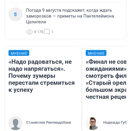
Погода 9 августа подскажет, когда ждать
5
заморозков — приметы на Пантелеймона
Целителя
6 176
1
МНЕНИЕ
МНЕНИЕ
«Надо радоваться, не
«Финал не совп
надо напрягаться».
ожиданиями»: 
Почему зумеры
смотреть фил
перестали стремиться
«Старый орел» 
к успеху
большом экран
честная рецен
Станислав Ринчиндабаев
Надежда Губар