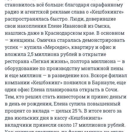
становилось всё больше: благодаря сарафанному
радио и агентской рекламе слава о «Кешбэкинге»
распространялась быстро. Люди, доверившие
свои накопления Елене Ивановой из Омска,
нашлись даже в Краснодарском крае. В основном
— женщины. Омичка старалась демонстрировать
успех — купила «Мерседес», квартиру и офис и
вложила 2,5 миллиона рублей в открытие
ресторана «Легкая жизнь», полтора миллиона — в
оборудование по производству монтажной пены
и еще миллион — в разведение коз. Вскоре филиал
компании «Кешбэкинг» появился в Барнауле, еще
один офис Елена планировала открыть в Сочи.
Тем, кто решил стать инвестором и принес деньги
в день ее рождения, Елена сулила повышенный
процент со вклада — целых 25 %. В итоге всего за
два июльских дня в кассу «Кешбэкинга»
вкладчики принесли около 17 миллионов рублей.
Как считает следствие, по факту омичка не стала