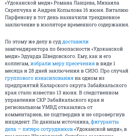
«Удоканской меди» Романа Ланцева, Михаила
Скрепчука и Андрея Копылова 16 июня. Виталию
Парфенову в тот день назначили трехдневное
заключение в изоляторе временного содержания.
По этому же делу в суд
доставили
замгендиректора по безопасности «Удоканской
меди» Эдуарда Шведовского. Ему, как и его
коллегам,
избрали меру пресечения
в виде 1
месяца и 28 дней заключения в СИЗО. Про случай
группового изнасилования
на одном из
предприятий Каларского округа Забайкальского
края стало известно 13 июня. В следственном
управлении СКР Забайкальского края и
региональном УМВД отказались от
комментариев, не подтвердив и не опровергнув
инцидент. По данным источника,
фигуранты
дела — пятеро сотрудников
«Удоканской меди», в