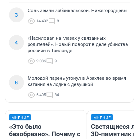
Соль земли забайкальской. Нижегородцевы
3
14 492
8
«Насиловал на глазах у связанных
4
родителей». Новый поворот в деле убийства
россиян в Таиланде
9 086
9
Молодой парень утонул в Арахлее во время
5
катания на лодке с девушкой
6 405
84
МНЕНИЕ
МНЕНИЕ
«Это было
Светящиеся ла
безобразно». Почему с
3D‑памятник и