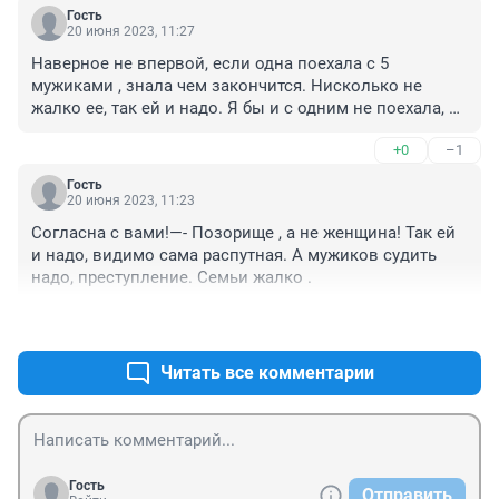
видела их только трезвыми, и не знала, какими 
Гость
сволочами они станут пьяные, то не надо обвинять 
20 июня 2023, 11:27
ее в том, что она поехала с этой компанией.
Наверное не впервой, если одна поехала с 5 
мужиками , знала чем закончится. Нисколько не 
жалко ее, так ей и надо. Я бы и с одним не поехала, а 
она видимо очень хотела развлечься. Вот и сейчас 
+0
–1
пусть думает о своём поведении. Позор таким 
женщинам!!!
Гость
20 июня 2023, 11:23
Согласна с вами!—- Позорище , а не женщина! Так ей 
и надо, видимо сама распутная. А мужиков судить 
надо, преступление. Семьи жалко .
+0
–1
Читать все комментарии
Гость
Отправить