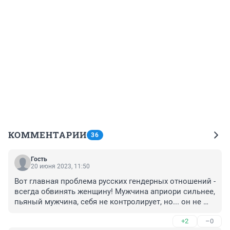
КОММЕНТАРИИ
36
Гость
20 июня 2023, 11:50
Вот главная проблема русских гендерных отношений - 
всегда обвинять женщину! Мужчина априори сильнее, 
пьяный мужчина, себя не контролирует, но... он не 
виноват, что повел себя как скотина! А уж если их 
+2
–0
несколько... это ужас какой-то. Если пострадавшая 