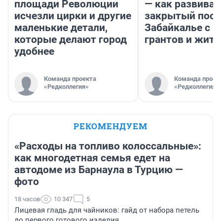
площади Революции
— как развивае
исчезли цирки и другие
закрытый посе
маленькие детали,
Забайкалье с 
которые делают город
грантов и жите
удобнее
Команда проекта
Команда проек
«Редколлегия»
«Редколлегия»
РЕКОМЕНДУЕМ
«Расходы на топливо колоссальные»:
как многодетная семья едет на
автодоме из Барнаула в Турцию —
фото
18 часов
10 347
5
Лицевая гладь для чайников: гайд от набора петель
до первого готового изделия