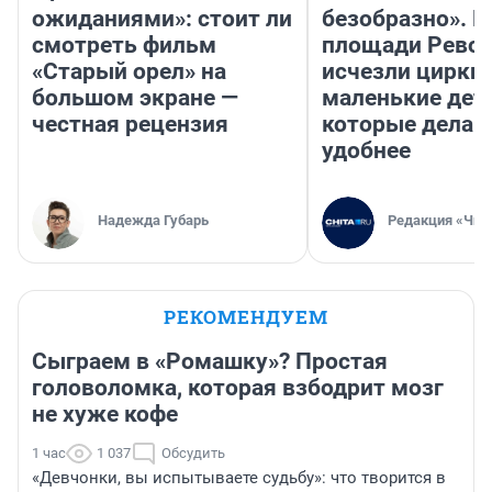
ожиданиями»: стоит ли
безобразно». П
смотреть фильм
площади Рево
«Старый орел» на
исчезли цирки 
большом экране —
маленькие дет
честная рецензия
которые делаю
удобнее
Надежда Губарь
Редакция «Чит
РЕКОМЕНДУЕМ
Сыграем в «Ромашку»? Простая
головоломка, которая взбодрит мозг
не хуже кофе
1 час
1 037
Обсудить
«Девчонки, вы испытываете судьбу»: что творится в