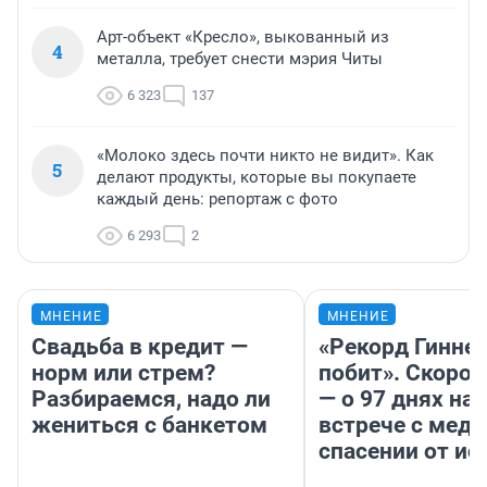
Арт-объект «Кресло», выкованный из
4
металла, требует снести мэрия Читы
6 323
137
«Молоко здесь почти никто не видит». Как
5
делают продукты, которые вы покупаете
каждый день: репортаж с фото
6 293
2
МНЕНИЕ
МНЕНИЕ
Свадьба в кредит —
«Рекорд Гинне
норм или стрем?
побит». Скороб
Разбираемся, надо ли
— о 97 днях на 
жениться с банкетом
встрече с медв
спасении от и