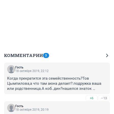
КОММЕНТАРИИ
3
Гость
18 октября 2019, 22:12
Когда прекратится эта семейственность?Тов 
Цымпилова,а что там аюна делает?.подружка ваша 
или родственница.А коб..дин?нашелся знаток 
вокала,все знают во что превратилась филармония,в 
+6
–13
шоу.пузырей.с новой дир.ой.иее худ..ком.
Гость
18 октября 2019, 20:19