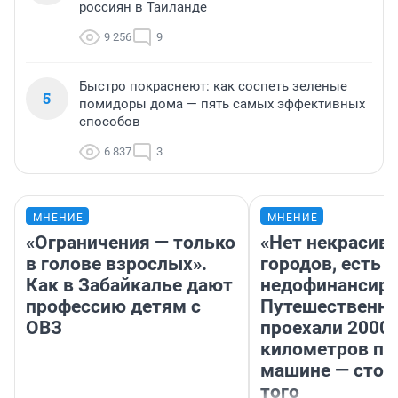
россиян в Таиланде
9 256
9
Быстро покраснеют: как соспеть зеленые
5
помидоры дома — пять самых эффективных
способов
6 837
3
МНЕНИЕ
МНЕНИЕ
«Ограничения — только
«Нет некрасив
в голове взрослых».
городов, есть
Как в Забайкалье дают
недофинансиро
профессию детям с
Путешественн
ОВЗ
проехали 2000
километров по 
машине — стои
того