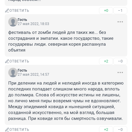
+0
–1
ОТВЕТИТЬ
Гость
27 мая 2022, 18:03
фестиваль от zомби людей для таких же... без 
сострадания и эмпатии. какое государство, такие 
государевы люди. северная корея распахнула 
объятия
+2
–0
ОТВЕТИТЬ
Гость
27 мая 2022, 14:57
При делении на людей и нелюдей иногда в категорию 
последних попадает слишком много народа, вплоть 
до полмира. Слова об искусстве истины не лишены, 
но лично меня пиры вовремя чумы не вдохновляют.

Между эпидемией ковида и нынешней ситуацией, 
созданной искусственно, на мой взгляд, большая 
разница. При ковиде хотя бы смертность озвучивали.
+2
–0
ОТВЕТИТЬ