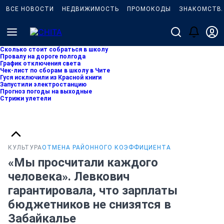
ВСЕ НОВОСТИ
НЕДВИЖИМОСТЬ
ПРОМОКОДЫ
ЗНАКОМСТВ
Сколько стоит собраться в школу
Провалу на дороге полгода
График отключения света
Чек-лист по сборам в школу в Чите
Гуся исключили из Красной книги
Запустили электростанцию
Прогноз погоды на выходные
Стрижи улетели
КУЛЬТУРА
ОТМЕНА РАЙОННОГО КОЭФФИЦИЕНТА
«Мы просчитали каждого
человека». Левкович
гарантировала, что зарплаты
бюджетников не снизятся в
Забайкалье