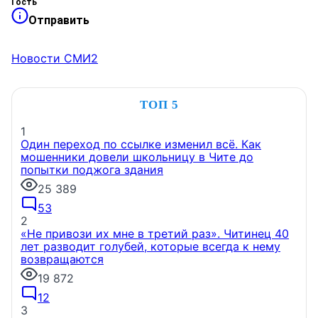
Гость
Отправить
Новости СМИ2
ТОП 5
1
Один переход по ссылке изменил всё. Как
мошенники довели школьницу в Чите до
попытки поджога здания
25 389
53
2
«Не привози их мне в третий раз». Читинец 40
лет разводит голубей, которые всегда к нему
возвращаются
19 872
12
3