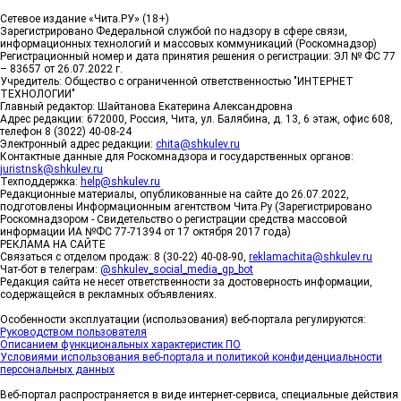
Сетевое издание «Чита.РУ» (18+)
Зарегистрировано Федеральной службой по надзору в сфере связи,
информационных технологий и массовых коммуникаций (Роскомнадзор)
Регистрационный номер и дата принятия решения о регистрации: ЭЛ № ФС 77
– 83657 от 26.07.2022 г.
Учредитель: Общество с ограниченной ответственностью "ИНТЕРНЕТ
ТЕХНОЛОГИИ"
Главный редактор: Шайтанова Екатерина Александровна
Адрес редакции: 672000, Россия, Чита, ул. Балябина, д. 13, 6 этаж, офис 608,
телефон 8 (3022) 40-08-24
Электронный адрес редакции:
chita@shkulev.ru
Контактные данные для Роскомнадзора и государственных органов:
juristnsk@shkulev.ru
Техподдержка:
help@shkulev.ru
Редакционные материалы, опубликованные на сайте до 26.07.2022,
подготовлены Информационным агентством Чита.Ру (Зарегистрировано
Роскомнадзором - Свидетельство о регистрации средства массовой
информации ИА №ФС 77-71394 от 17 октября 2017 года)
РЕКЛАМА НА САЙТЕ
Связаться с отделом продаж: 8 (30-22) 40-08-90,
reklamachita@shkulev.ru
Чат-бот в телеграм:
@shkulev_social_media_gp_bot
Редакция сайта не несет ответственности за достоверность информации,
содержащейся в рекламных объявлениях.
Особенности эксплуатации (использования) веб-портала регулируются:
Руководством пользователя
Описанием функциональных характеристик ПО
Условиями использования веб-портала и политикой конфиденциальности
персональных данных
Веб-портал распространяется в виде интернет-сервиса, специальные действия