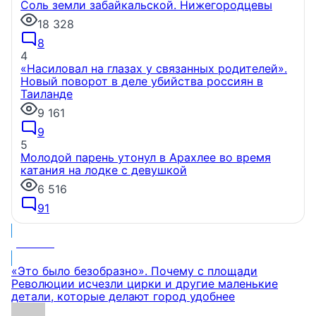
Соль земли забайкальской. Нижегородцевы
18 328
8
4
«Насиловал на глазах у связанных родителей».
Новый поворот в деле убийства россиян в
Таиланде
9 161
9
5
Молодой парень утонул в Арахлее во время
катания на лодке с девушкой
6 516
91
МНЕНИЕ
«Это было безобразно». Почему с площади
Революции исчезли цирки и другие маленькие
детали, которые делают город удобнее