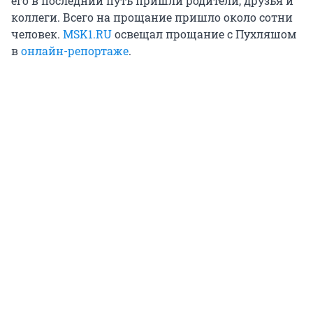
его в последний путь пришли родители, друзья и
коллеги. Всего на прощание пришло около сотни
человек.
MSK1.RU
освещал прощание с Пухляшом
в
онлайн-репортаже
.