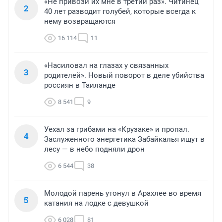
«Не привози их мне в третий раз». Читинец
2
40 лет разводит голубей, которые всегда к
нему возвращаются
16 114
11
«Насиловал на глазах у связанных
3
родителей». Новый поворот в деле убийства
россиян в Таиланде
8 541
9
Уехал за грибами на «Крузаке» и пропал.
4
Заслуженного энергетика Забайкалья ищут в
лесу — в небо подняли дрон
6 544
38
Молодой парень утонул в Арахлее во время
5
катания на лодке с девушкой
6 028
81