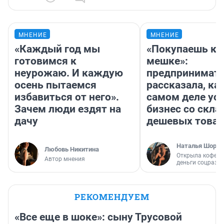
МНЕНИЕ
МНЕНИЕ
«Каждый год мы
«Покупаешь ко
готовимся к
мешке»:
неурожаю. И каждую
предпринимат
осень пытаемся
рассказала, как
избавиться от него».
самом деле ус
Зачем люди ездят на
бизнес со скл
дачу
дешевых това
Наталья Шорох
Любовь Никитина
Открыла кофейн
Автор мнения
деньги соцразв
РЕКОМЕНДУЕМ
«Все еще в шоке»: сыну Трусовой