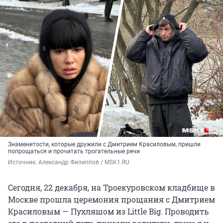
Знаменитости, которые дружили с Дмитрием Красиловым, пришли
попрощаться и прочитать трогательные речи
Источник: 
Александр Филиппов / MSK1.RU
Сегодня, 22 декабря, на Троекуровском кладбище в
Москве прошла церемония прощания с Дмитрием
Красиловым — Пухляшом из Little Big. Проводить