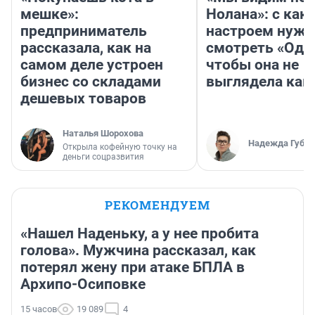
мешке»:
Нолана»: с как
предприниматель
настроем нужн
рассказала, как на
смотреть «Оди
самом деле устроен
чтобы она не
бизнес со складами
выглядела как
дешевых товаров
Наталья Шорохова
Надежда Губар
Открыла кофейную точку на
деньги соцразвития
РЕКОМЕНДУЕМ
«Нашел Наденьку, а у нее пробита
голова». Мужчина рассказал, как
потерял жену при атаке БПЛА в
Архипо-Осиповке
15 часов
19 089
4