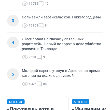
19 785
12
Соль земли забайкальской. Нижегородцевы
3
16 868
8
«Насиловал на глазах у связанных
4
родителей». Новый поворот в деле убийства
россиян в Таиланде
9 104
9
Молодой парень утонул в Арахлее во время
5
катания на лодке с девушкой
6 426
84
МНЕНИЕ
МНЕНИЕ
«Покупаешь кота в
«Мы видим нов