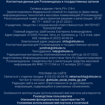
Контактные данные для Роскомнадзора и государственных органов
Сетевое издание «Чита.РУ» (18+)
Зарегистрировано Федеральной службой по надзору в сфере связи,
информационных технологий и массовых коммуникаций (Роскомнадзор)
Регистрационный номер и дата принятия решения о регистрации: ЭЛ №
ФС 77 – 83657 от 26.07.2022 г.
Учредитель: Общество с ограниченной ответственностью "ИНТЕРНЕТ
ТЕХНОЛОГИИ"
Главный редактор: Шайтанова Екатерина Александровна
Адрес редакции: 672000, Россия, Чита, ул. Балябина, д. 13, 6 этаж, офис
608, телефон 8 (3022) 40-08-24
Электронный адрес редакции:
chita@shkulev.ru
Контактные данные для Роскомнадзора и государственных органов:
juristnsk@shkulev.ru
Техподдержка:
help@shkulev.ru
Редакционные материалы, опубликованные на сайте до 26.07.2022,
подготовлены Информационным агентством Чита.Ру (Зарегистрировано
Роскомнадзором - Свидетельство о регистрации средства массовой
информации ИА №ФС 77-71394 от 17 октября 2017 года)
РЕКЛАМА НА САЙТЕ
Связаться с отделом продаж: 8 (30-22) 40-08-90,
reklamachita@shkulev.ru
Чат-бот в телеграм:
@shkulev_social_media_gp_bot
Редакция сайта не несет ответственности за достоверность
информации, содержащейся в рекламных объявлениях.
Особенности эксплуатации (использования) веб-портала регулируются:
Руководством пользователя
Описанием функциональных характеристик ПО
Условиями использования веб-портала и политикой