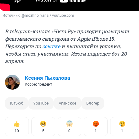
Источник: 
@mozhno_yana / youtube.com
В telegram-канале «Чита.Ру» проходит розыгрыш
флагманского смартфона от Apple iPhone 15.
Переходите по
ссылке
и выполняйте условия,
чтобы стать участником. Итоги подведет бот 20
апреля.
Ксения Пыхалова
Корреспондент
Ютьюб
YouTube
Агинское
Блогер
10
5
0
1
1