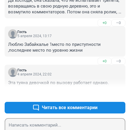
Да хосподи, она сказала, что не испытывает трепета, 
возвращаясь в свою родную деревню, это и 
возмутило комментаторов. Потом она сняла ролик, 
где объяснила, что у нее были сложные отношения с 
+0
–0
семьей в детстве и юношестве, поэтому приятного 
чувства ностальгии она и не испытывает, и что-то 
Гость
еще про любовь к унитазу в арендованной квартире в 
5 апреля 2024, 13:17
Москве. Все.
Люблю Забайкалье 1место по приступности 
,последнее место по уровню жизни
+0
–0
Гость
4 апреля 2024, 22:02
Эта туяна девочкой по вызову работает однако.
+0
–0
Читать все комментарии