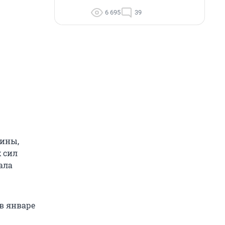
6 695
39
щины,
х сил
ала
в январе