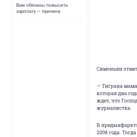
Вам обязаны повысить
зарплату — причина
Симоньян отмет
— Тиграна мама
которая два год
ждет, что Госп
журналистка.
В предынфарктн
2008 года. Тогд