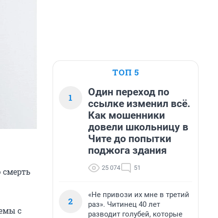
ТОП 5
Один переход по
1
ссылке изменил всё.
Как мошенники
довели школьницу в
Чите до попытки
поджога здания
25 074
51
 смерть
«Не привози их мне в третий
2
раз». Читинец 40 лет
емы с
разводит голубей, которые