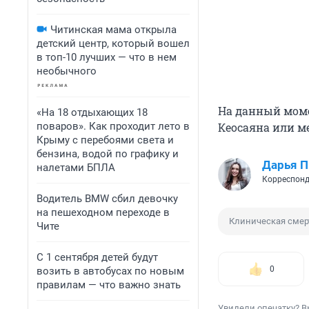
Читинская мама открыла
детский центр, который вошел
в топ-10 лучших — что в нем
необычного
На данный мом
«На 18 отдыхающих 18
поваров». Как проходит лето в
Кеосаяна или м
Крыму с перебоями света и
бензина, водой по графику и
Дарья П
налетами БПЛА
Корреспонд
Водитель BMW сбил девочку
на пешеходном переходе в
Клиническая смер
Чите
С 1 сентября детей будут
0
возить в автобусах по новым
правилам — что важно знать
Увидели опечатку? В