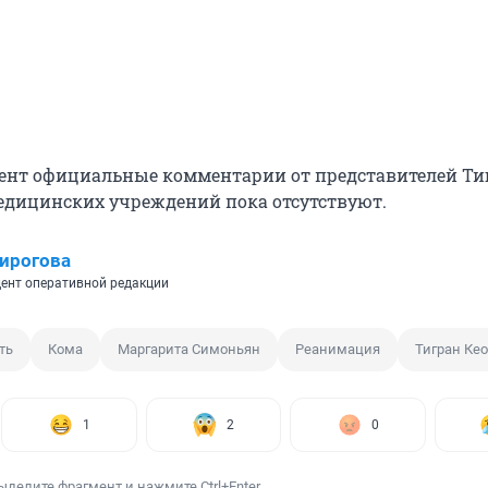
ент официальные комментарии от представителей Ти
едицинских учреждений пока отсутствуют.
ирогова
ент оперативной редакции
ть
Кома
Маргарита Симоньян
Реанимация
Тигран Ке
1
2
0
ыделите фрагмент и нажмите Ctrl+Enter