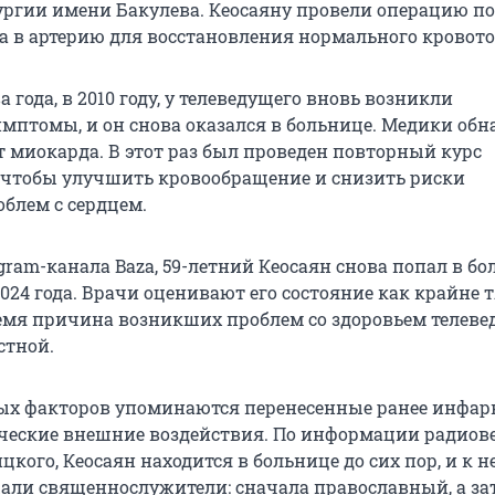
ургии имени Бакулева. Кеосаяну провели операцию по
та в артерию для восстановления нормального кровото
а года, в 2010 году, у телеведущего вновь возникли
мптомы, и он снова оказался в больнице. Медики об
 миокарда. В этот раз был проведен повторный курс
 чтобы улучшить кровообращение и снизить риски
блем с сердцем.
ram-канала Baza, 59-летний Кеосаян снова попал в бо
024 года. Врачи оценивают его состояние как крайне 
емя причина возникших проблем со здоровьем телеве
стной.
х факторов упоминаются перенесенные ранее инфарк
ческие внешние воздействия. По информации радиов
ого, Кеосаян находится в больнице до сих пор, и к н
ли священнослужители: сначала православный, а за