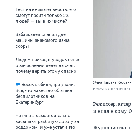
Тест на внимательность: его
смогут пройти только 5%
людей — вы в их числе?
Забайкалец спалил две
машины знакомого из-за
ссоры
Людям приходят уведомления
о зачислении денег на счет:
почему верить этому опасно
Жена Тиграна Кеосаян
Восемь сбили, три упали.
Источник: 
kino-teatr.ru
Все, что известно об атаке
беспилотников на
Екатеринбург
Режиссер, акте
и впал в кому. 
Читинцы самостоятельно
засыпают разбитую дорогу за
Журналистка на
роддомом. И уже устали это