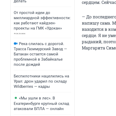
делать
сердцем. Сейча
От простой идеи до
— До последнего
миллиардной эффективности:
напишу сама. М
как работают кайдзен-
проекты на ГМК «Удокан»
находится в ком
сердце. Я не у
рыданий, поэто
Река слилась с дорогой.
Маргарита Симо
Трасса Газимурский Завод —
Батакан остается самой
проблемной в Забайкалье
после дождей
Беспилотники нацелились на
Урал: дрон ударил по складу
Wildberries — кадры
«Мы ушли в лес». В
Екатеринбурге крупный склад
атаковали БПЛА — онлайн