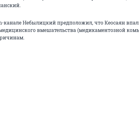
ианский.
am-канале Небылицкий предположил, что Кеосаян впал
е медицинского вмешательства (медикаментозной комы)
причинам.