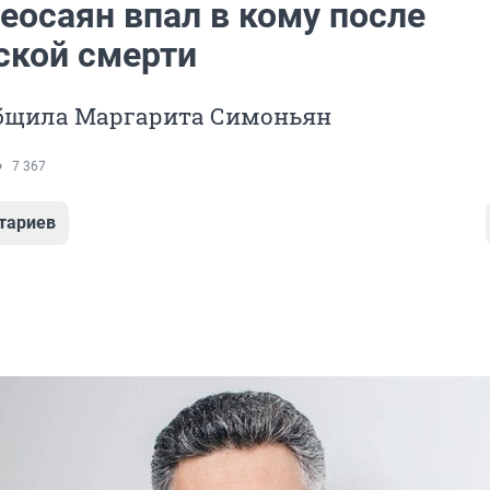
еосаян впал в кому после
ской смерти
общила Маргарита Симоньян
7 367
тариев