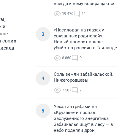
всегда к нему возвращаются
19 470
11
ры,
ь и
«Насиловал на глазах у
ьное
3
связанных родителей».
и своих
Новый поворот в деле
писала
убийства россиян в Таиланде
8 860
9
Соль земли забайкальской.
4
Нижегородцевы
7 507
7
Уехал за грибами на
5
«Крузаке» и пропал.
Заслуженного энергетика
Забайкалья ищут в лесу — в
небо подняли дрон