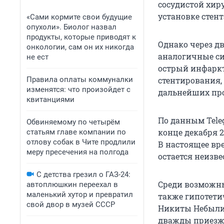
сосудистой хир
установке стен
«Сами кормите свои будущие
опухоли». Биолог назвал
продукты, которые приводят к
Однако через дв
онкологии, сам он их никогда
аналогичные си
не ест
острый инфаркт
Правила оплаты коммуналки
стентирования,
изменятся: что произойдет с
дальнейших про
квитанциями
По данным Teleg
Обвиняемому по четырём
конце декабря 2
статьям главе компании по
отлову собак в Чите продлили
В настоящее вр
меру пресечения на полгода
остается неизве
С детства грезил о ГАЗ-24:
Среди возможны
автоплюшкин переехал в
маленький хутор и превратил
также гипотети
свой двор в музей СССР
Никиты Небылицк
дважды приезжа