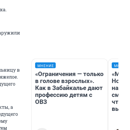
ка.
наружили
МНЕНИЕ
МНЕНИ
льницу в
«Ограничения — только
«Мы в
тяжелое.
в голове взрослых».
Нолан
дущего
Как в Забайкалье дают
настр
профессию детям с
смотр
ОВЗ
чтобы
ты, а
выгля
едущего
ему
тем