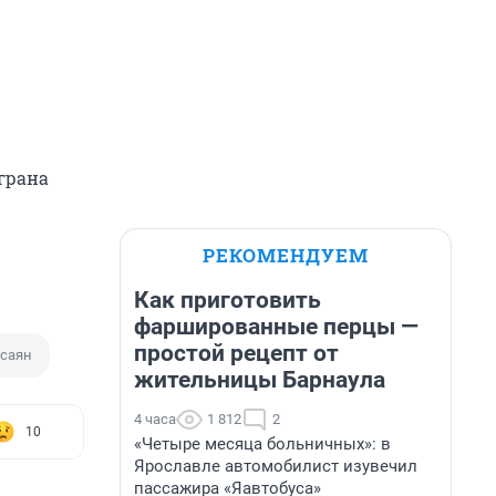
грана
РЕКОМЕНДУЕМ
Как приготовить
фаршированные перцы —
простой рецепт от
осаян
жительницы Барнаула
4 часа
1 812
2
10
«Четыре месяца больничных»: в
Ярославле автомобилист изувечил
пассажира «Яавтобуса»