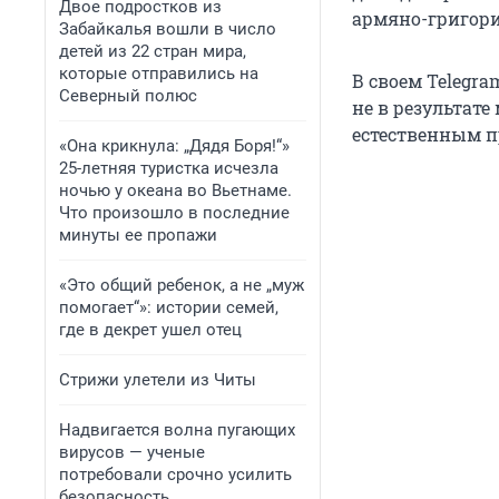
Двое подростков из
армяно-григор
Забайкалья вошли в число
детей из 22 стран мира,
которые отправились на
В своем Telegr
Северный полюс
не в результат
естественным 
«Она крикнула: „Дядя Боря!“»
25-летняя туристка исчезла
ночью у океана во Вьетнаме.
Что произошло в последние
минуты ее пропажи
«Это общий ребенок, а не „муж
помогает“»: истории семей,
где в декрет ушел отец
Стрижи улетели из Читы
Надвигается волна пугающих
вирусов — ученые
потребовали срочно усилить
безопасность