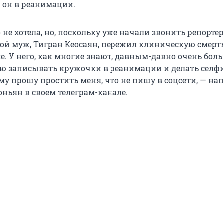
с он в реанимации.
 не хотела, но, поскольку уже начали звонить репорте
ой муж, Тигран Кеосаян, пережил клиническую смерт
е. У него, как многие знают, давным-давно очень бол
мею записывать кружочки в реанимации и делать селф
му прошу простить меня, что не пишу в соцсети, — на
ньян в своем телеграм-канале.