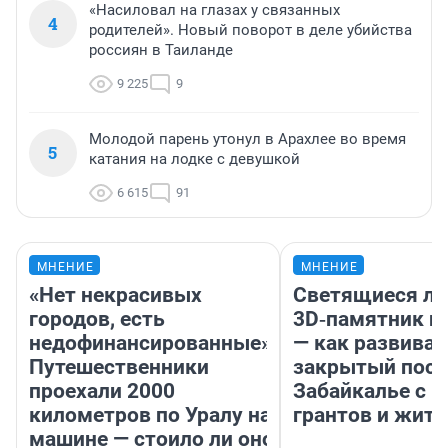
«Насиловал на глазах у связанных
4
родителей». Новый поворот в деле убийства
россиян в Таиланде
9 225
9
Молодой парень утонул в Арахлее во время
5
катания на лодке с девушкой
6 615
91
МНЕНИЕ
МНЕНИЕ
«Нет некрасивых
Светящиеся ла
городов, есть
3D‑памятник и
недофинансированные».
— как развивае
Путешественники
закрытый посе
проехали 2000
Забайкалье с 
километров по Уралу на
грантов и жите
машине — стоило ли оно