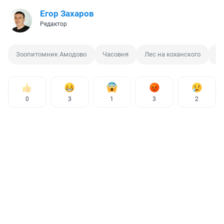
Егор Захаров
Редактор
Зоопитомник Амодово
Часовня
Лес на коханского
А
0
3
1
3
2