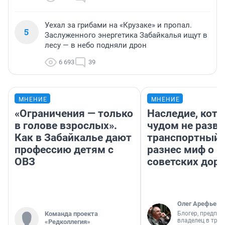
Уехал за грибами на «Крузаке» и пропал.
5
Заслуженного энергетика Забайкалья ищут в
лесу — в небо подняли дрон
6 693
39
МНЕНИЕ
МНЕНИЕ
«Ограничения — только
Наследие, кото
в голове взрослых».
чудом не разва
Как в Забайкалье дают
транспортный 
профессию детям с
разнес миф о 
ОВЗ
советских доро
Олег Арефьев
Команда проекта
Блогер, предпри
владелец в тра
«Редколлегия»