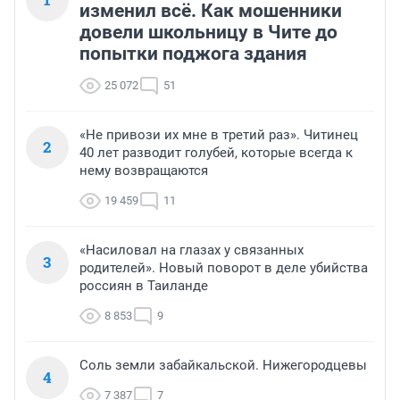
изменил всё. Как мошенники
довели школьницу в Чите до
попытки поджога здания
25 072
51
«Не привози их мне в третий раз». Читинец
2
40 лет разводит голубей, которые всегда к
нему возвращаются
19 459
11
«Насиловал на глазах у связанных
3
родителей». Новый поворот в деле убийства
россиян в Таиланде
8 853
9
Соль земли забайкальской. Нижегородцевы
4
7 387
7