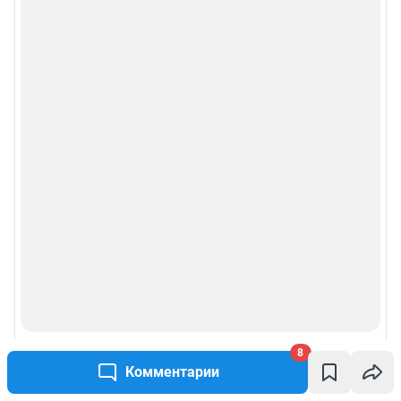
Рубрики
Реклама на сайте
Прайс-лист
О компании
Наши награды
Наши вакансии
Техподдержка
8
Предвыборная агитация
Комментарии