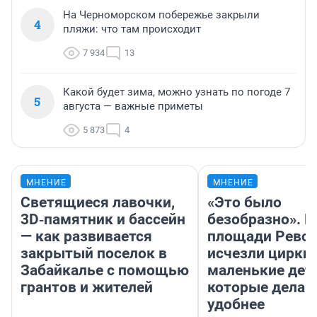
На Черноморском побережье закрыли
4
пляжи: что там происходит
7 934
13
Какой будет зима, можно узнать по погоде 7
5
августа — важные приметы
5 873
4
МНЕНИЕ
МНЕНИЕ
Светящиеся лавочки,
«Это было
3D‑памятник и бассейн
безобразно». П
— как развивается
площади Рево
закрытый поселок в
исчезли цирки 
Забайкалье с помощью
маленькие дет
грантов и жителей
которые делаю
удобнее