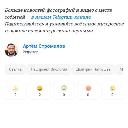
Больше новостей, фотографий и видео с места
событий —
в нашем Telegram-канале
.
Подписывайтесь и узнавайте всё самое интересное
и важное из жизни региона первыми.
Артём Стромилов
Редактор
Свалка
Нацпроект Экология
Дмитрий Патрушев
Минп
0
2
0
0
0