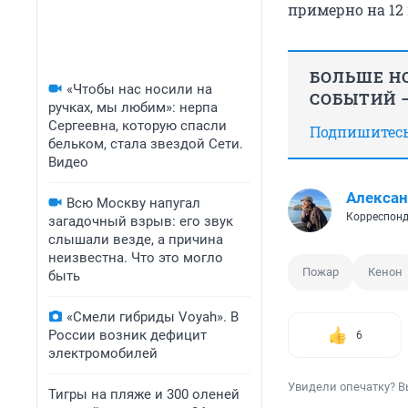
примерно на 12
БОЛЬШЕ НО
«Чтобы нас носили на
СОБЫТИЙ —
ручках, мы любим»: нерпа
Сергеевна, которую спасли
Подпишитесь,
бельком, стала звездой Сети.
Видео
Алексан
Всю Москву напугал
Корреспонд
загадочный взрыв: его звук
слышали везде, а причина
неизвестна. Что это могло
Пожар
Кенон
быть
«Смели гибриды Voyah». В
России возник дефицит
6
электромобилей
Увидели опечатку? В
Тигры на пляже и 300 оленей