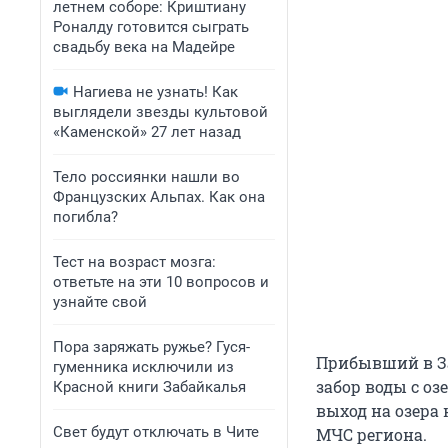
летнем соборе: Криштиану
Роналду готовится сыграть
свадьбу века на Мадейре
Нагиева не узнать! Как
выглядели звезды культовой
«Каменской» 27 лет назад
Тело россиянки нашли во
Французских Альпах. Как она
погибла?
Тест на возраст мозга:
ответьте на эти 10 вопросов и
узнайте свой
Пора заряжать ружье? Гуся-
Прибывший в За
гуменника исключили из
забор воды с о
Красной книги Забайкалья
выход на озера 
Свет будут отключать в Чите
МЧС региона.