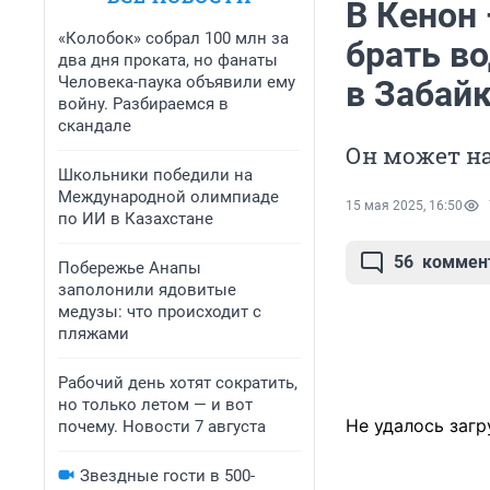
В Кенон
«Колобок» собрал 100 млн за
брать в
два дня проката, но фанаты
Человека-паука объявили ему
в Забай
войну. Разбираемся в
скандале
Он может на
Школьники победили на
Международной олимпиаде
15 мая 2025, 16:50
по ИИ в Казахстане
56
коммен
Побережье Анапы
заполонили ядовитые
медузы: что происходит с
пляжами
Рабочий день хотят сократить,
но только летом — и вот
Не удалось загр
почему. Новости 7 августа
Звездные гости в 500-