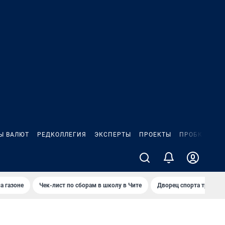
Ы ВАЛЮТ
РЕДКОЛЛЕГИЯ
ЭКСПЕРТЫ
ПРОЕКТЫ
ПРОБКИ
ИГ
а газоне
Чек-лист по сборам в школу в Чите
Дворец спорта требую