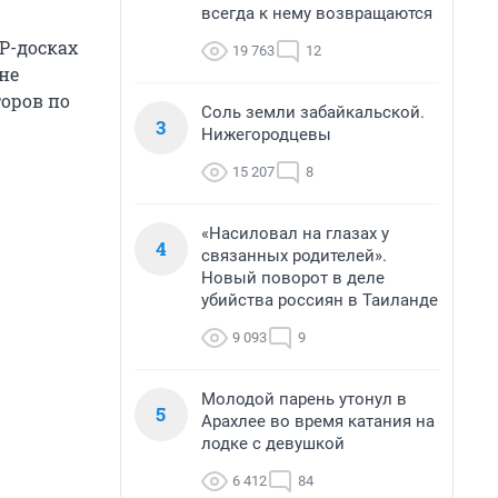
всегда к нему возвращаются
P-досках
19 763
12
не
торов по
Соль земли забайкальской.
3
Нижегородцевы
15 207
8
«Насиловал на глазах у
4
связанных родителей».
Новый поворот в деле
убийства россиян в Таиланде
9 093
9
Молодой парень утонул в
5
Арахлее во время катания на
лодке с девушкой
6 412
84