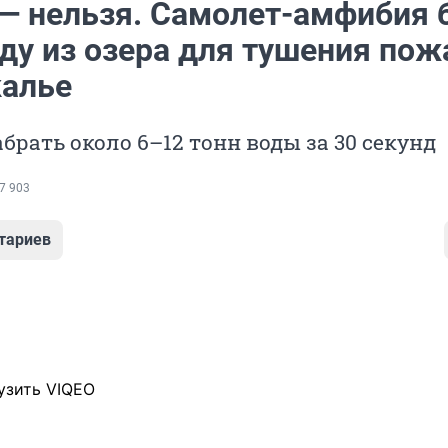
 — нельзя. Самолет-амфибия 
оду из озера для тушения пож
калье
брать около 6–12 тонн воды за 30 секунд
7 903
тариев
узить VIQEO