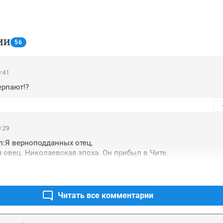
ИИ
56
9:41
ерпают!?
9:29
л:Я верноподданных отец,

я овец. Николаевская эпоха. Он прибыл в Чите.
Читать все комментарии