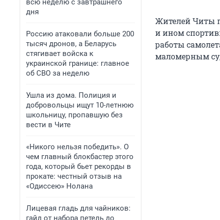
всю неделю с завтрашнего
дня
Жителей Читы пр
и ином спортивн
Россию атаковали больше 200
тысяч дронов, а Беларусь
работы самолета
стягивает войска к
маломерным су
украинской границе: главное
об СВО за неделю
Ушла из дома. Полиция и
добровольцы ищут 10-летнюю
школьницу, пропавшую без
вести в Чите
«Никого нельзя победить». О
чем главный блокбастер этого
года, который бьет рекорды в
прокате: честный отзыв на
«Одиссею» Нолана
Лицевая гладь для чайников:
гайд от набора петель до