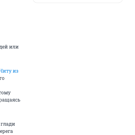
дей или
Читу из
го
этому
вращаясь
 глади
берега