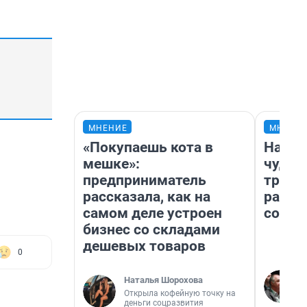
МНЕНИЕ
МНЕНИ
«Покупаешь кота в
Насле
мешке»:
чудом
предприниматель
транс
рассказала, как на
разне
самом деле устроен
совет
бизнес со складами
дешевых товаров
0
Наталья Шорохова
Открыла кофейную точку на
деньги соцразвития