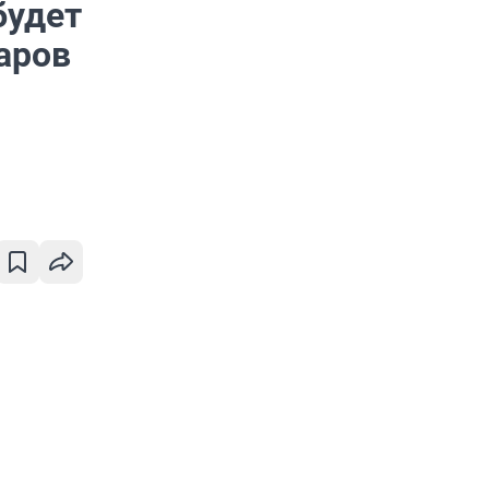
будет
аров