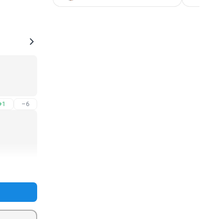
+1
–6
+0
–2