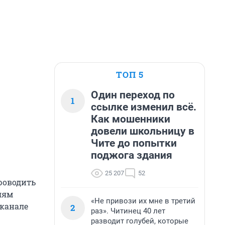
ТОП 5
Один переход по
1
ссылке изменил всё.
Как мошенники
довели школьницу в
Чите до попытки
поджога здания
25 207
52
роводить
лям
«Не привози их мне в третий
-канале
2
раз». Читинец 40 лет
разводит голубей, которые