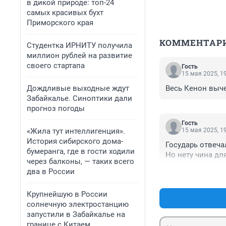
в дикой природе: топ-24
самых красивых бухт
Приморского края
КОММЕНТАР
Студентка ИРНИТУ получила
миллион рублей на развитие
своего стартапа
Гость
15 мая 2025, 1
Дождливые выходные ждут
Весь Кенон выч
Забайкалье. Синоптики дали
прогноз погоды
Гость
«Жила тут интеллигенция».
15 мая 2025, 1
История сибирского дома-
Государь отвеча
бумеранга, где в гости ходили
Но нету чина дл
через балконы, — таких всего
два в России
Крупнейшую в России
солнечную электростанцию
запустили в Забайкалье на
границе с Китаем