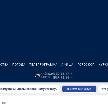
СТВА
ПОГОДА
ТЕЛЕПРОГРАММА
АФИША
ГОРОСКОП
КУРС
USD 82,17
СЕЙЧАС
+18°C
EUR 94,84
Возмущены «Дальневосточному гектару»
Кто 
ТВО