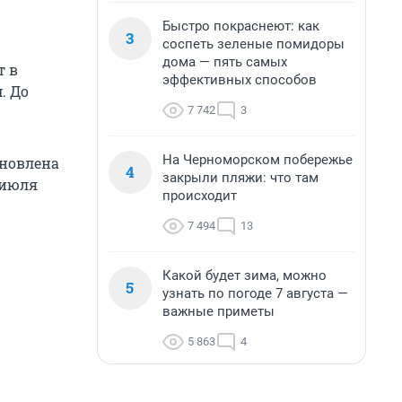
Быстро покраснеют: как
3
соспеть зеленые помидоры
дома — пять самых
т в
эффективных способов
. До
7 742
3
На Черноморском побережье
ановлена
4
закрыли пляжи: что там
 июля
происходит
7 494
13
Какой будет зима, можно
5
узнать по погоде 7 августа —
важные приметы
5 863
4