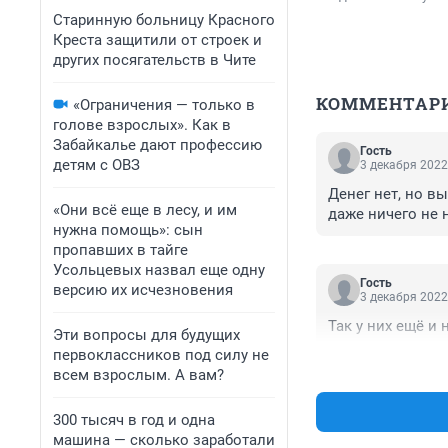
Старинную больницу Красного
Креста защитили от строек и
других посягательств в Чите
КОММЕНТАР
«Ограничения — только в
голове взрослых». Как в
Забайкалье дают профессию
Гость
детям с ОВЗ
3 декабря 2022
Денег нет, но в
«Они всё еще в лесу, и им
даже ничего не 
нужна помощь»: сын
пропавших в тайге
Усольцевых назвал еще одну
Гость
версию их исчезновения
3 декабря 2022
Так у них ещё и 
Эти вопросы для будущих
первоклассников под силу не
всем взрослым. А вам?
300 тысяч в год и одна
машина — сколько заработали