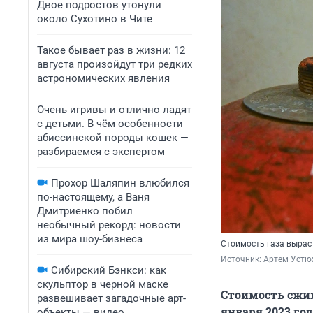
Двое подростов утонули
около Сухотино в Чите
Такое бывает раз в жизни: 12
августа произойдут три редких
астрономических явления
Очень игривы и отлично ладят
с детьми. В чём особенности
абиссинской породы кошек —
разбираемся с экспертом
Прохор Шаляпин влюбился
по-настоящему, а Ваня
Дмитриенко побил
необычный рекорд: новости
из мира шоу-бизнеса
Стоимость газа выраст
Источник: 
Артем Устю
Сибирский Бэнкси: как
скульптор в черной маске
Стоимость сжиж
развешивает загадочные арт-
января 2023 год
объекты — видео