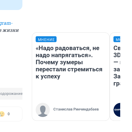
gram-
из жизни
МНЕНИЕ
МНЕНИ
«Надо радоваться, не
Светя
надо напрягаться».
3D‑па
Почему зумеры
— как
перестали стремиться
закры
к успеху
Забай
грант
одорожание
Станислав Ринчиндабаев
0