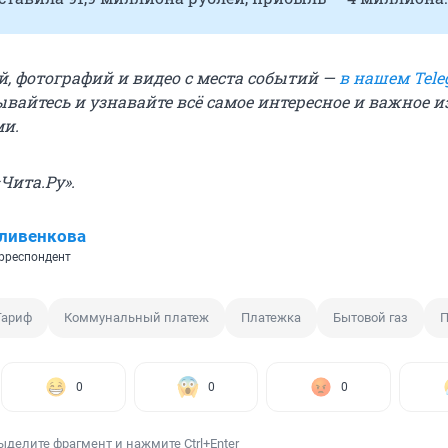
й, фотографий и видео с места событий —
в нашем Tele
вайтесь и узнавайте всё самое интересное и важное 
ми.
Чита.Ру».
ливенкова
рреспондент
Тариф
Коммунальный платеж
Платежка
Бытовой газ
П
0
0
0
ыделите фрагмент и нажмите Ctrl+Enter