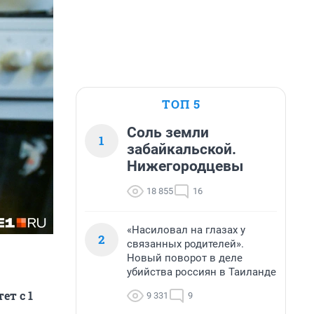
ТОП 5
Соль земли
1
забайкальской.
Нижегородцевы
18 855
16
«Насиловал на глазах у
2
связанных родителей».
Новый поворот в деле
убийства россиян в Таиланде
ет с 1
9 331
9