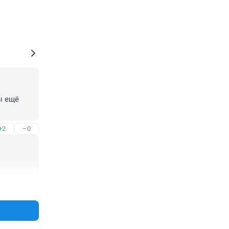
 ещё 
+2
–0
+1
–0