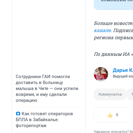
Больше новосте
канале
.
Подписы
региона первы
По данным ИА «
Дарья К
Сотрудники ГАИ помогли
Ведущий ко
доставить в больницу
малыша в Чите — они успели
вовремя, и ему сделали
Коммуналка
операцию
Как готовят операторов
0
БПЛА в Забайкалье:
фоторепортаж
Увидели опечатку? В