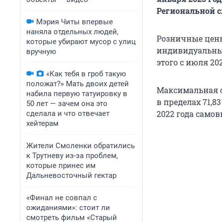
Региональной с
Мэрия Читы впервые
наняла отдельных людей,
Розничные цены
которые убирают мусор с улиц
индивидуальные
вручную
этого с июля 20
«Как тебя в гроб такую
положат?» Мать двоих детей
Максимальная ст
набила первую татуировку в
в пределах 71,8
50 лет — зачем она это
2022 года самов
сделала и что отвечает
хейтерам
Жители Смоленки обратились
к Трутневу из-за проблем,
которые принес им
Дальневосточный гектар
«Финал не совпал с
ожиданиями»: стоит ли
смотреть фильм «Старый