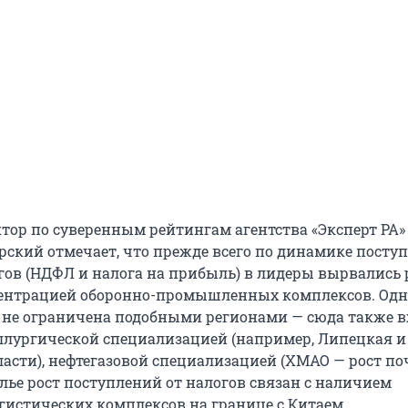
ор по суверенным рейтингам агентства «Эксперт РА»
рский отмечает, что прежде всего по динамике посту
ов (НДФЛ и налога на прибыль) в лидеры вырвались
центрацией оборонно-промышленных комплексов. Одн
 не ограничена подобными регионами — сюда также в
ллургической специализацией (например, Липецкая и
асти), нефтегазовой специализацией (ХМАО — рост по
алье рост поступлений от налогов связан с наличием
гистических комплексов на границе с Китаем.