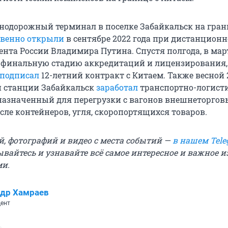
нодорожный терминал в поселке Забайкальск на гран
твенно открыли
в сентябре 2022 года при дистанцион
нта России Владимира Путина. Спустя полгода, в март
а финальную стадию аккредитаций и лицензирования, 
подписал
12-летний контракт с Китаем. Также весной 
й станции Забайкальск
заработал
транспортно-логист
назначенный для перегрузки с вагонов внешнеторгов
исле контейнеров, угля, скоропортящихся товаров.
й, фотографий и видео с места событий —
в нашем Tele
ывайтесь и узнавайте всё самое интересное и важное 
ми.
др Хамраев
ент