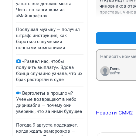
И куда идут эти 
узнать все детские места
чиновников отве
Читы по картинкам из
приставы, чинов
«Майнкрафта»
Послушал музыку — получил
штраф: инструкция, как
бороться с шумными
ночными компаниями
«Развел нас, чтобы
получить выплату». Вдова
Гость
бойца случайно узнала, что их
Войти
брак расторгли в суде
Вертолеты в прошлом?
Ученые возвращают в небо
дирижабли — почему они
уверены, что за ними будущее
Новости СМИ2
Погода 9 августа подскажет,
когда ждать заморозков —