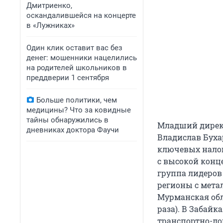
Дмитриенко,
оскандалившейся на концерте
в «Лужниках»
Один клик оставит вас без
денег: мошенники нацелились
на родителей школьников в
преддверии 1 сентября
Больше политики, чем
медицины? Что за ковидные
тайны обнаружились в
Младший директ
дневниках доктора Фаучи
Владислав Буха
ключевых налог
с высокой кон
группа лидеров
регионы с мета
Мурманская обл
раза). В Забайк
транспортно-ло