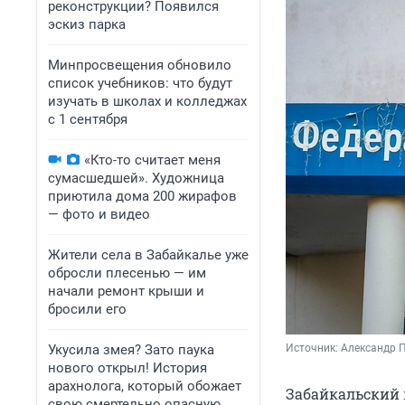
реконструкции? Появился
эскиз парка
Минпросвещения обновило
список учебников: что будут
изучать в школах и колледжах
с 1 сентября
«Кто-то считает меня
сумасшедшей». Художница
приютила дома 200 жирафов
— фото и видео
Жители села в Забайкалье уже
обросли плесенью — им
начали ремонт крыши и
бросили его
Укусила змея? Зато паука
Источник: 
Александр П
нового открыл! История
арахнолога, который обожает
Забайкальский 
свою смертельно опасную