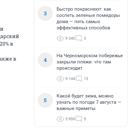
Быстро покраснеют: как
3
соспеть зеленые помидоры
дома — пять самых
эффективных способов
ли
дарский
9 340
3
20% в
На Черноморском побережье
акже в
4
закрыли пляжи: что там
происходит
9 144
13
Какой будет зима, можно
5
узнать по погоде 7 августа —
важные приметы
5 959
5