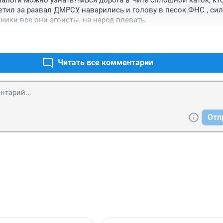
налоги можно узнать?!мВся дорога в Чите сплошной каток, кто
тил за развал ДМРСУ, наварились и голову в песок.ФНС , сил
ники все они эгоисты, на народ плевать.
Читать все комментарии
Отп