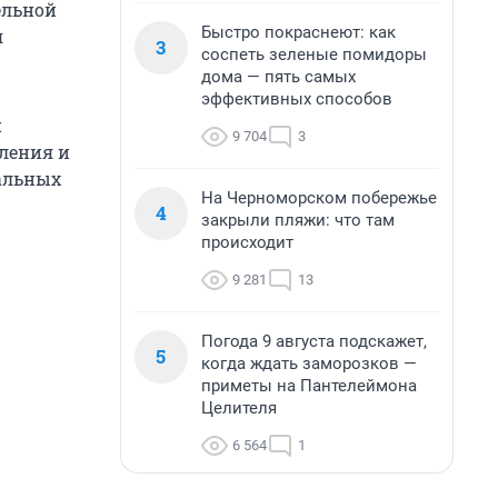
ельной
Быстро покраснеют: как
я
3
соспеть зеленые помидоры
дома — пять самых
эффективных способов
и
9 704
3
ления и
уальных
На Черноморском побережье
4
закрыли пляжи: что там
происходит
9 281
13
Погода 9 августа подскажет,
5
когда ждать заморозков —
приметы на Пантелеймона
Целителя
6 564
1