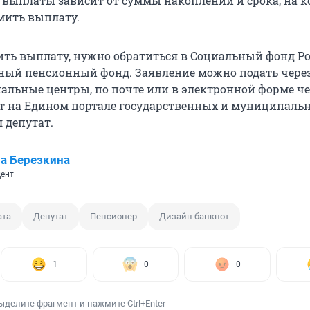
 выплаты зависит от суммы накоплений и срока, на 
мить выплату.
ть выплату, нужно обратиться в Социальный фонд Р
ный пенсионный фонд. Заявление можно подать чере
льные центры, по почте или в электронной форме че
т на Едином портале государственных и муниципаль
л депутат.
а Березкина
ент
ата
Депутат
Пенсионер
Дизайн банкнот
1
0
0
ыделите фрагмент и нажмите Ctrl+Enter