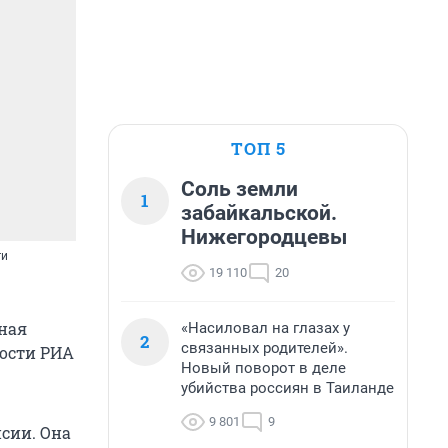
ТОП 5
Соль земли
1
забайкальской.
Нижегородцевы
ги
19 110
20
ная
«Насиловал на глазах у
2
связанных родителей».
ости РИА
Новый поворот в деле
убийства россиян в Таиланде
9 801
9
сии. Она