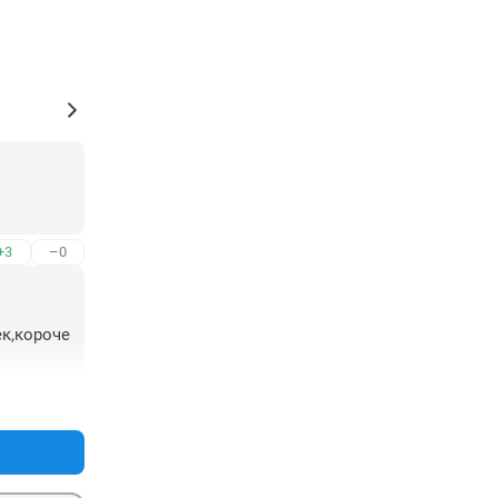
+3
–0
к,короче 
+3
–0