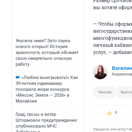
Размер срочной
вы хотите офор
— Чтобы оформи
негосударствен
многофункциона
Укусила змея? Зато паука
личный кабине
нового открыл! История
услуг, — добави
арахнолога, который обожает
свою смертельно опасную
работу
Василин
Корреспонд
«Люблю выигрывать!» Как
39-летняя парикмахер
покорила жюри конкурса
Пенсия
Выпл
«Миссис Земля — 2026» в
Малайзии
0
Град, грозы и ветер.
Штормовое предупреждение
опубликовало МЧС
Увидели опечатку? В