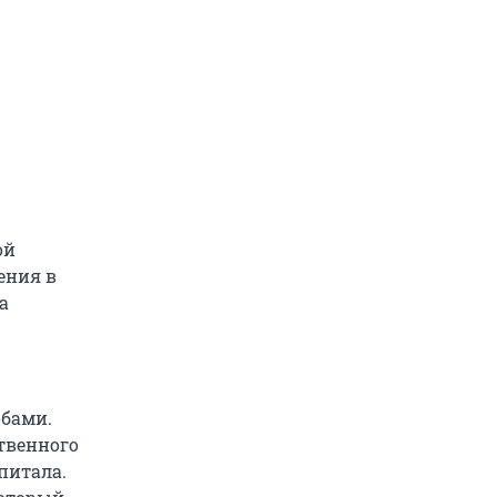
ой
ения в
та
бами.
твенного
питала.