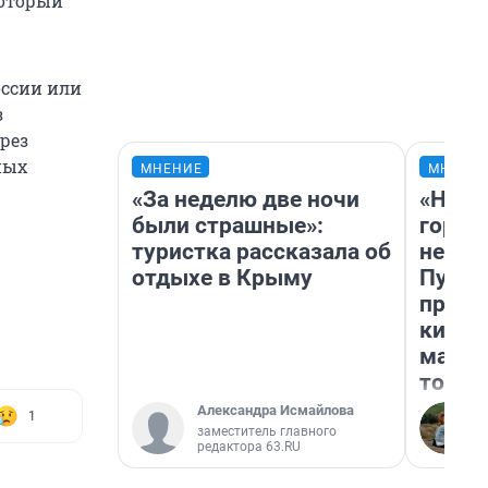
который
оссии или
з
рез
ных
МНЕНИЕ
МНЕНИ
«За неделю две ночи
«Нет 
были страшные»:
городо
туристка рассказала об
недоф
отдыхе в Крыму
Путеш
проех
килом
машин
того
Александра Исмайлова
1
заместитель главного
редактора 63.RU