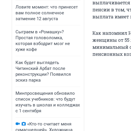
выплачивается 
Ловите момент: что принесет
пенсии в том, 
вам полное солнечное
выплата имеет 
затмение 12 августа
Сыграем в «Ромашку»?
Как напомнил Н
Простая головоломка,
женщины от 55 
которая взбодрит мозг не
минимальный с
хуже кофе
пенсионных ко
Как будет выглядеть
Читинский Арбат после
реконструкции? Появился
эскиз парка
Минпросвещения обновило
список учебников: что будут
изучать в школах и колледжах
с 1 сентября
«Кто-то считает меня
сумасшедшей». Художница