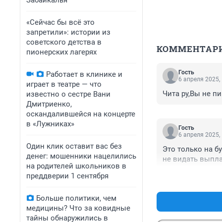
Забайкалья
«Сейчас бы всё это
запретили»: истории из
советского детства в
КОММЕНТАР
пионерских лагерях
Гость
Работает в клинике и
6 апреля 2025,
играет в театре — что
Чита ру,Вы не пи
известно о сестре Вани
Дмитриенко,
оскандалившейся на концерте
в «Лужниках»
Гость
6 апреля 2025,
Один клик оставит вас без
Это только на б
денег: мошенники нацелились
не видать выпл
на родителей школьников в
преддверии 1 сентября
Больше политики, чем
медицины? Что за ковидные
тайны обнаружились в