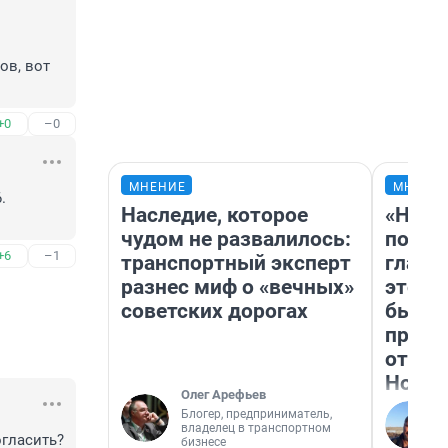
в, вот 
+0
–0
МНЕНИЕ
МНЕНИ
 
Наследие, которое
«Нико
чудом не развалилось:
побед
+6
–1
транспортный эксперт
главн
разнес миф о «вечных»
этого
советских дорогах
бьет 
прока
отзыв
Нолан
Олег Арефьев
Блогер, предприниматель,
владелец в транспортном
гласить? 
бизнесе