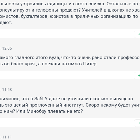
альности устроились единицы из этого списка. Остальные по 
онсультируют и телефоны продают? Учителей в школах не хват
мистов, бухгалтеров, юристов в приличных организациях по 
дают. 
, 12:05
амого главного этого вуза, что- то очень рано стали профессо
ь во благо края , а поехали на пмж в Питер. 
, 11:58
нимание, что в ЗабГУ даже не уточнили сколько выпущено  
дь это целый проглоченный институт. Скоро некому будет учить
по ним? Или Минобру плевать на это?
, 11:11