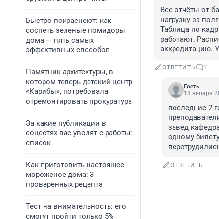
Все отчёты от б
нагрузку за полг
Быстро покраснеют: как
Таблица по кадр
соспеть зеленые помидоры
работают. Распи
дома — пять самых
аккредитацию. У
эффективных способов
ОТВЕТИТЬ
1
Памятник архитектуры, в
котором теперь детский центр
Гость
«Карибы», потребовала
18 января 20
отремонтировать прокуратура
последние 2 г
преподаватели
За какие публикации в
завед кафедра
соцсетях вас уволят с работы:
одному билету
список
перетрудились
Как приготовить настоящее
ОТВЕТИТЬ
мороженое дома: 3
проверенных рецепта
Тест на внимательность: его
смогут пройти только 5%