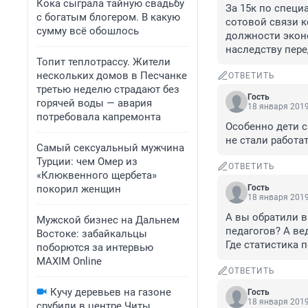
Кока сыграла тайную свадьбу
За 15к по специ
с богатым блогером. В какую
сотовой связи к
сумму всё обошлось
должности эконо
наследству пере
Топит теплотрассу. Жители
нескольких домов в Песчанке
ОТВЕТИТЬ
третью неделю страдают без
Гость
горячей воды — авария
18 января 2019
потребовала капремонта
Особенно дети с
не стали работат
Самый сексуальный мужчина
Турции: чем Омер из
ОТВЕТИТЬ
«Клюквенного щербета»
покорил женщин
Гость
18 января 2019
А вы обратили в
Мужской бизнес на Дальнем
педагогов? А ве
Востоке: забайкальцы
Где статистика 
поборются за интервью
MAXIM Online
ОТВЕТИТЬ
Кучу деревьев на газоне
Гость
18 января 2019
срубили в центре Читы