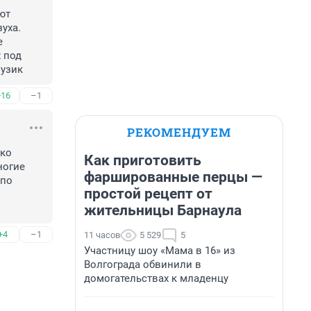
т 
уха. 
 
под 
вузик
+16
–1
РЕКОМЕНДУЕМ
ко 
Как приготовить
огие 
фаршированные перцы —
по 
простой рецепт от
жительницы Барнаула
+4
–1
11 часов
5 529
5
Участницу шоу «Мама в 16» из
Волгограда обвинили в
домогательствах к младенцу