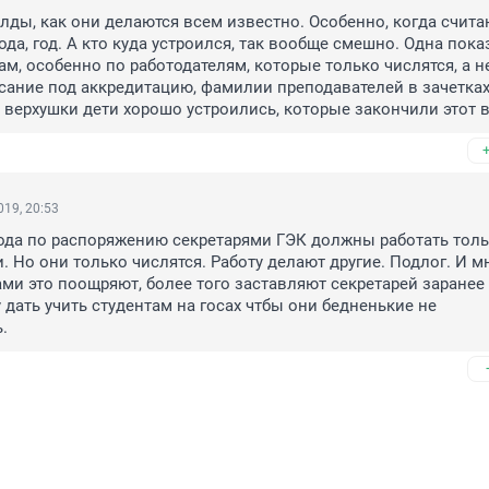
алды, как они делаются всем известно. Особенно, когда считаю
ода, год. А кто куда устроился, так вообще смешно. Одна показ
ам, особенно по работодателям, которые только числятся, а не
сание под аккредитацию, фамилии преподавателей в зачетках 
 верхушки дети хорошо устроились, которые закончили этот 
19, 20:53
ода по распоряжению секретарями ГЭК должны работать толь
. Но они только числятся. Работу делают другие. Подлог. И мн
ми это поощряют, более того заставляют секретарей заранее 
 дать учить студентам на госах чтбы они бедненькие не 
.