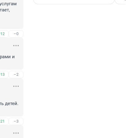
услугам 
ает, 
+12
–0
рами и 
+13
–2
 детей. 
+21
–3