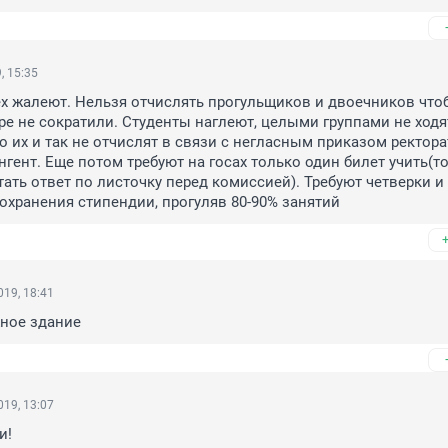
, 15:35
ех жалеют. Нельзя отчислять прогульщиков и двоечников чтоб
ре не сократили. Студенты наглеют, целыми группами не ходят
то их и так не отчислят в связи с негласным приказом ректорат
нгент. Еще потом требуют на госах только один билет учить(то
тать ответ по листочку перед комиссией). Требуют четверки и 
сохранения стипендии, прогуляв 80-90% занятий
19, 18:41
ное здание 
19, 13:07
и!