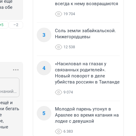
и еще 
всегда к нему возвращаются
а обе 
19 704
+5
–2
Соль земли забайкальской.
3
Нижегородцевы
12 538
«Насиловал на глазах у
4
связанных родителей».
Новый поворот в деле
убийства россиян в Таиланде
Начнем с того, как преподаватели ненавидят ускоренников за их уровень знаний,но они, в отличие от ускоренников гораздо более подневольные люди. Дальше, господин ускоренник, что произойдет, если вы не оплатите обеды и коньяк для членов ГЭК даже с вашим уровнем знаний? А ровным счетом ничего, так же получите свои никчемные оценки и вы прекрасно знаете, что никто вас валить не будет, лишь бы вытолкать взашей. Тогда почему вы оплачиваете эти обеды и еще нюни тут распустили, противно читать,о том как подглядываете, как кто-то за обе щеки уплетает, а у вас слюни бегут. Фу!
9 074
ещё и 
и бегать 
Молодой парень утонул в
5
 
Арахлее во время катания на
, 
лодке с девушкой
ные 
6 383