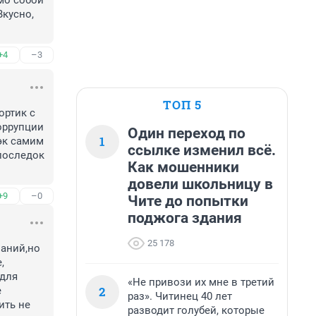
мо собой 
кусно, 
+4
–3
ТОП 5
ртик с 
оррупции 
Один переход по
1
эк самим 
ссылке изменил всё.
последок 
Как мошенники
довели школьницу в
+9
–0
Чите до попытки
поджога здания
25 178
аний,но 
 
для 
«Не привози их мне в третий
2
 
раз». Читинец 40 лет
ть не 
разводит голубей, которые