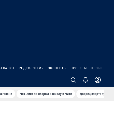
Ы ВАЛЮТ
РЕДКОЛЛЕГИЯ
ЭКСПЕРТЫ
ПРОЕКТЫ
ПРОБКИ
ИГ
а газоне
Чек-лист по сборам в школу в Чите
Дворец спорта требую