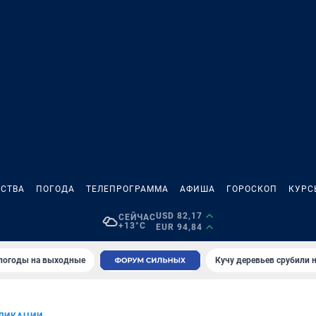
СТВА
ПОГОДА
ТЕЛЕПРОГРАММА
АФИША
ГОРОСКОП
КУРС
USD 82,17
СЕЙЧАС
+13°C
EUR 94,84
 погоды на выходные
Кучу деревьев срубили н