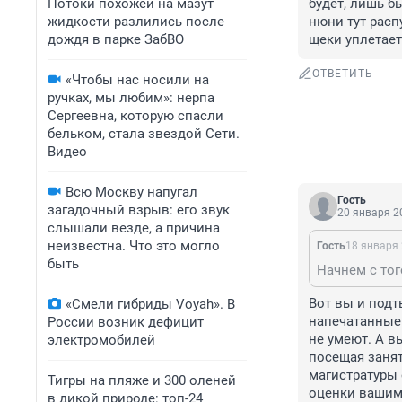
Потоки похожей на мазут
будет, лишь б
жидкости разлились после
нюни тут распу
дождя в парке ЗабВО
щеки уплетает,
ОТВЕТИТЬ
«Чтобы нас носили на
ручках, мы любим»: нерпа
Сергеевна, которую спасли
бельком, стала звездой Сети.
Видео
Всю Москву напугал
Гость
загадочный взрыв: его звук
20 января 20
слышали везде, а причина
неизвестна. Что это могло
Гость
18 января 
быть
Вот вы и подт
«Смели гибриды Voyah». В
напечатанные.
России возник дефицит
не умеют. А в
электромобилей
посещая занят
магистратуры 
Тигры на пляже и 300 оленей
оценки вашим
в дикой природе: топ-24