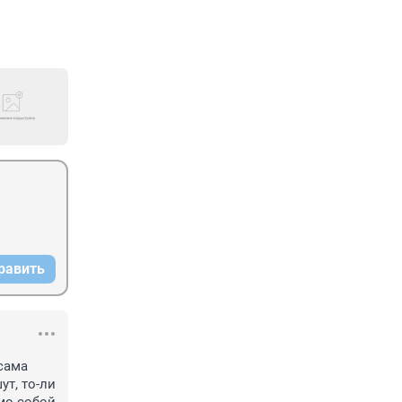
равить
сама 
т, то-ли 