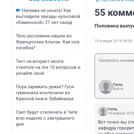
ПЕРЕЙТИ К ПУ
55 комм
Нагиева не узнать! Как
выглядели звезды культовой
«Каменской» 27 лет назад
Половина выпус
Тело россиянки нашли во
18 января 2019, 09:03
Французских Альпах. Как она
погибла?
Тест на возраст мозга:
ответьте на эти 10 вопросов и
узнайте свой
Гость
Пора заряжать ружье? Гуся-
Войти
гуменника исключили из
Красной книги Забайкалья
Гость
Свет будут отключать в Чите
18 января 2019
всю неделю с завтрашнего
Вот точно вы от
дня
кафедра говорит 