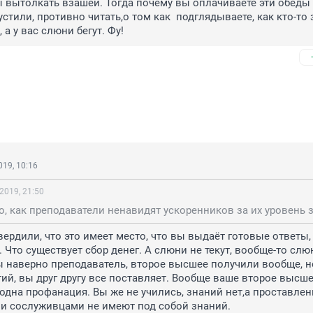
ы вытолкать взашей. Тогда почему вы оплачиваете эти обеды 
стили, противно читать,о том как  подглядываете, как кто-то з
 а у вас слюни бегут. Фу!
19, 10:16
2019, 21:50
вердили, что это имеет место, что вы выдаёт готовые ответы, 
 Что существует сбор денег. А слюни не текут, вообще-то слюн
ы наверно преподаватель, второе высшее получили вообще, не
ий, вы друг другу все поставляет. Вообще ваше второе высшее
одна профанация. Вы же не учились, знаний нет,а проставлен
и сослуживцами не имеют под собой знаний. 