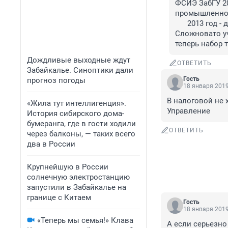
ФСИЭ ЗабГУ 20
промышленное 
      2013 год
Сложновато уч
теперь набор т
Дождливые выходные ждут
ОТВЕТИТЬ
Забайкалье. Синоптики дали
Гость
прогноз погоды
18 января 2019
В налоговой не х
«Жила тут интеллигенция».
Управление
История сибирского дома-
бумеранга, где в гости ходили
ОТВЕТИТЬ
через балконы, — таких всего
два в России
Крупнейшую в России
солнечную электростанцию
запустили в Забайкалье на
границе с Китаем
Гость
18 января 2019
«Теперь мы семья!» Клава
А если серьезно