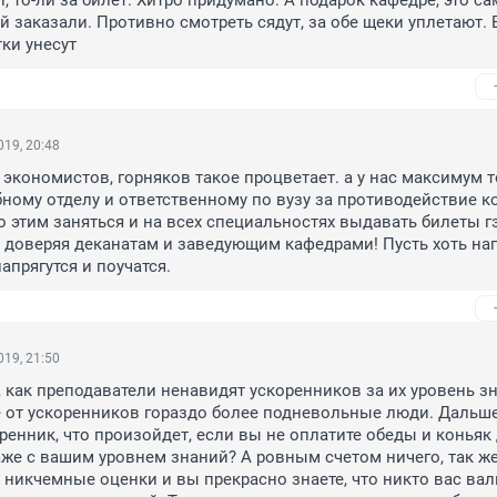
, то-ли за билет. Хитро придумано. А подарок кафедре, это са
й заказали. Противно смотреть сядут, за обе щеки уплетают. В
ки унесут
19, 20:48
, экономистов, горняков такое процветает. а у нас максимум то
бному отделу и ответственному по вузу за противодействие к
о этим заняться и на всех специальностях выдавать билеты г
е доверяя деканатам и заведующим кафедрами! Пусть хоть на
апрягутся и поучатся.
19, 21:50
, как преподаватели ненавидят ускоренников за их уровень зн
е от ускоренников гораздо более подневольные люди. Дальше,
ренник, что произойдет, если вы не оплатите обеды и коньяк 
же с вашим уровнем знаний? А ровным счетом ничего, так же
 никчемные оценки и вы прекрасно знаете, что никто вас вали