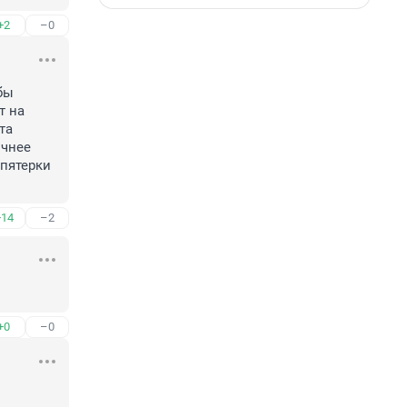
+2
–0
ы 
 на 
а 
чнее 
пятерки 
+14
–2
+0
–0