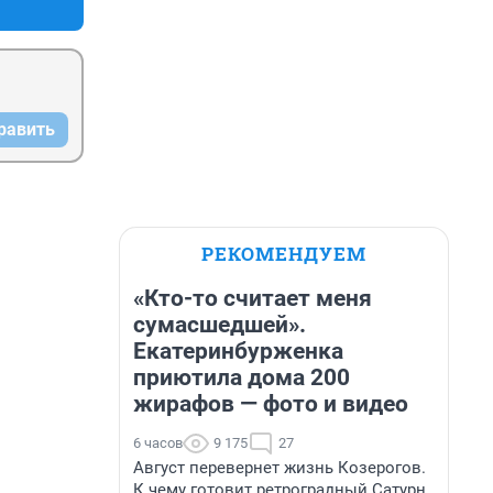
равить
РЕКОМЕНДУЕМ
«Кто-то считает меня
сумасшедшей».
Екатеринбурженка
приютила дома 200
жирафов — фото и видео
6 часов
9 175
27
Август перевернет жизнь Козерогов.
К чему готовит ретроградный Сатурн