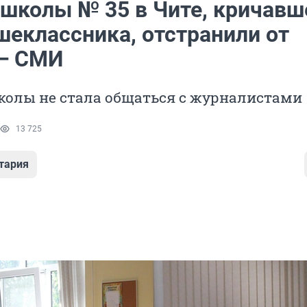
 школы № 35 в Чите, кричавш
шеклассника, отстранили от
— СМИ
колы не стала общаться с журналистами
13 725
тария