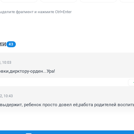
ыделите фрагмент и нажмите Ctrl+Enter
ИИ
43
, 10:03
вки,дирктору-орден...Ура!
2, 10:43
 выдержит, ребенок просто довел её,работа родителей воспит