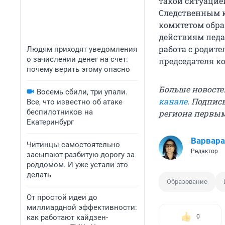
такой ситуацие
Следственным к
комитетом обра
действиям педа
работа с родите
Людям приходят уведомления
о зачислении денег на счет:
председателя к
почему верить этому опасно
Больше новосте
Восемь сбили, три упали.
канале
. Подпис
Все, что известно об атаке
беспилотников на
региона первы
Екатеринбург
Варвара
Читинцы самостоятельно
Редактор
засыпают разбитую дорогу за
роддомом. И уже устали это
делать
Образование
От простой идеи до
миллиардной эффективности:
как работают кайдзен-
0