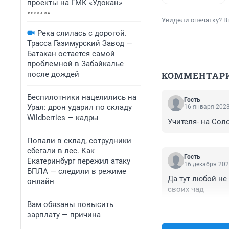
проекты на ГМК «Удокан»
Увидели опечатку? В
Река слилась с дорогой.
Трасса Газимурский Завод —
Батакан остается самой
проблемной в Забайкалье
после дождей
КОММЕНТАР
Беспилотники нацелились на
Гость
Урал: дрон ударил по складу
16 января 2023
Wildberries — кадры
Учителя- на Соло
Попали в склад, сотрудники
сбегали в лес. Как
Гость
Екатеринбург пережил атаку
16 декабря 202
БПЛА — следили в режиме
Да тут любой не
онлайн
своих чад
Вам обязаны повысить
зарплату — причина