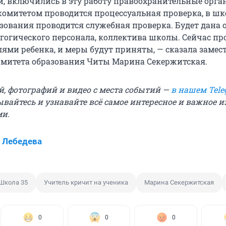
й, включились в эту работу правоохранительные орга
омитетом проводится процессуальная проверка, в шк
зования проводится служебная проверка. Будет дана 
гогического персонала, коллектива школы. Сейчас пр
лями ребенка, и меры будут приняты, — сказала замес
омитета образования Читы Марина Секержитская.
й, фотографий и видео с места событий —
в нашем Tele
ывайтесь и узнавайте всё самое интересное и важное 
ми.
 Лебедева
Школа 35
Учитель кричит на ученика
Марина Секержитская
0
0
0