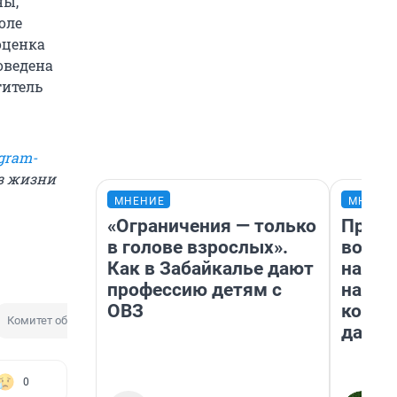
ны,
оле
оценка
оведена
титель
gram-
из жизни
МНЕНИЕ
МНЕНИ
«Ограничения — только
Прода
в голове взрослых».
возьм
Как в Забайкалье дают
нам г
профессию детям с
налог
ОВЗ
косне
Комитет образования
даже 
0