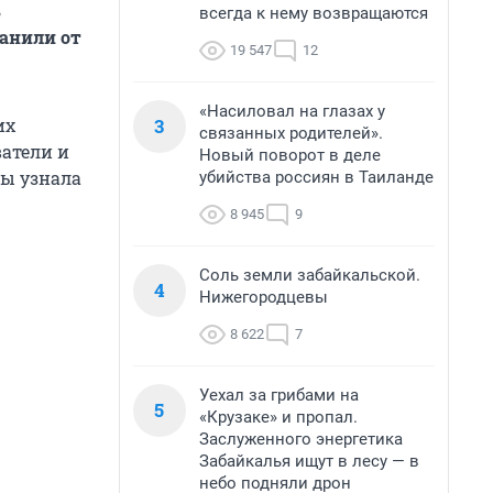
ь
всегда к нему возвращаются
анили от
19 547
12
«Насиловал на глазах у
3
их
связанных родителей».
ватели и
Новый поворот в деле
лы узнала
убийства россиян в Таиланде
8 945
9
Соль земли забайкальской.
4
Нижегородцевы
8 622
7
Уехал за грибами на
5
«Крузаке» и пропал.
Заслуженного энергетика
Забайкалья ищут в лесу — в
небо подняли дрон