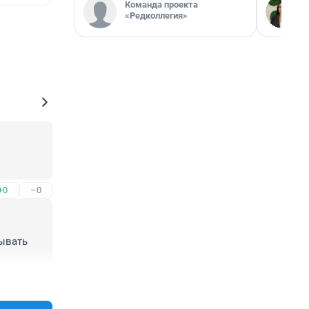
Команда проекта
«Редколлегия»
+0
–0
ывать 
+0
–0