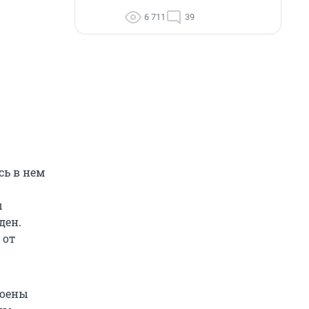
6 711
39
сь в нем
ы
ден.
 от
коены