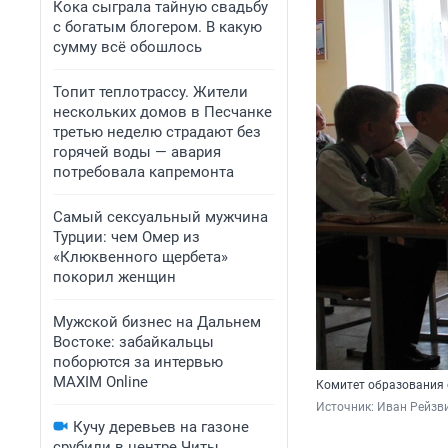
Кока сыграла тайную свадьбу
с богатым блогером. В какую
сумму всё обошлось
Топит теплотрассу. Жители
нескольких домов в Песчанке
третью неделю страдают без
горячей воды — авария
потребовала капремонта
Самый сексуальный мужчина
Турции: чем Омер из
«Клюквенного щербета»
покорил женщин
Мужской бизнес на Дальнем
Востоке: забайкальцы
поборются за интервью
MAXIM Online
Комитет образования о
Источник: 
Иван Рейзви
Кучу деревьев на газоне
срубили в центре Читы