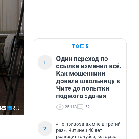
ТОП 5
Один переход по
1
ссылке изменил всё.
Как мошенники
довели школьницу в
Чите до попытки
поджога здания
25 118
52
«Не привози их мне в третий
2
раз». Читинец 40 лет
разводит голубей, которые