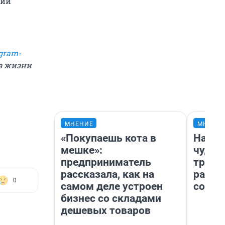
вии
gram-
из жизни
МНЕНИЕ
МНЕНИ
«Покупаешь кота в
Насле
мешке»:
чудом
предприниматель
транс
рассказала, как на
разне
0
самом деле устроен
совет
бизнес со складами
дешевых товаров