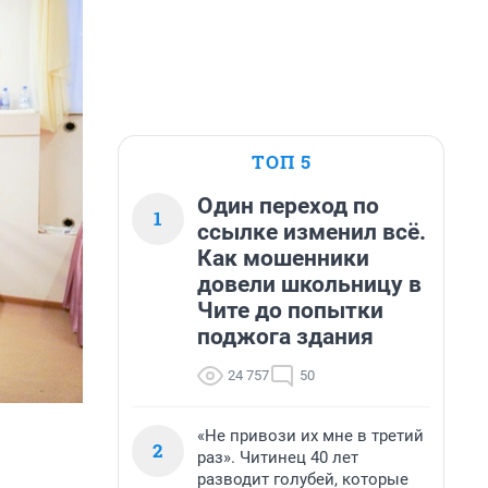
ТОП 5
Один переход по
1
ссылке изменил всё.
Как мошенники
довели школьницу в
Чите до попытки
поджога здания
24 757
50
«Не привози их мне в третий
2
раз». Читинец 40 лет
разводит голубей, которые