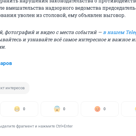
транить нарушения законодательства о противодейст
ле вмешательства надзорного ведомства председатель
ования уволен из столовой, ему объявлен выговор.
й, фотографий и видео с места событий —
в нашем Tele
ывайтесь и узнавайте всё самое интересное и важное 
ми.
харов
кт интересов
0
0
0
ыделите фрагмент и нажмите Ctrl+Enter