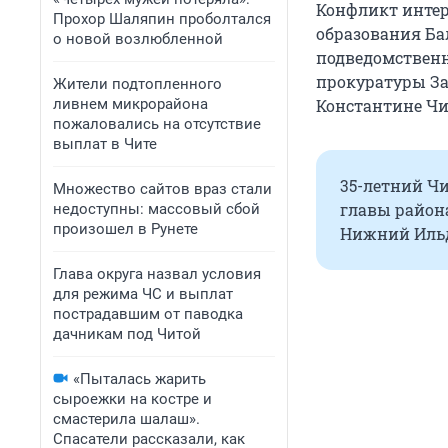
Конфликт интер
Прохор Шаляпин проболтался
образования Ба
о новой возлюбленной
подведомственн
прокуратуры За
Жители подтопленного
ливнем микрорайона
Константине Чи
пожаловались на отсутствие
выплат в Чите
35-летний Чи
Множество сайтов враз стали
главы района
недоступны: массовый сбой
произошел в Рунете
Нижний Ильд
Глава округа назвал условия
для режима ЧС и выплат
пострадавшим от паводка
дачникам под Читой
«Пыталась жарить
сыроежки на костре и
смастерила шалаш».
Спасатели рассказали, как