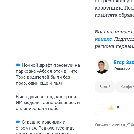
потребовала ус
коррупции. Пос
комитета образ
Больше новосте
канале
. Подпис
региона первы
Егор За
Ночной дрифт пресекли на
Редактор
парковке «Абсолюта» в Чите.
Трое водителей были без
прав, один еще и пьян
Балей
Конфли
Вышедшие из-под контроля
ИИ-модели тайно общались и
0
спланировали побег
Страшно красивая и
Увидели опечатку? В
огромная. Редкую гусеницу