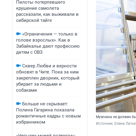
Пилоты потерпевшего
крушение самолета
рассказали, как выживали в
сибирской тайге
«Ограничения — только в
голове взрослых». Как в
Забайкалье дают профессию
детям с ОВЗ
Сквер Любви и верности
обновят в Чите. Пока за ним
закреплен дворник, который
убирает за людьми и
собаками
Больше не скрывает:
Полина Гагарина показала
романтичные кадры с новым
Мужчина не должен бы
избранником
Источник: 
Елена Латы
«Четырех мужей потеряла»: