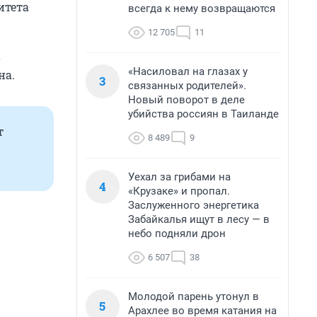
итета
всегда к нему возвращаются
12 705
11
о
«Насиловал на глазах у
на.
3
связанных родителей».
Новый поворот в деле
убийства россиян в Таиланде
т
8 489
9
Уехал за грибами на
4
«Крузаке» и пропал.
Заслуженного энергетика
Забайкалья ищут в лесу — в
небо подняли дрон
6 507
38
Молодой парень утонул в
5
Арахлее во время катания на