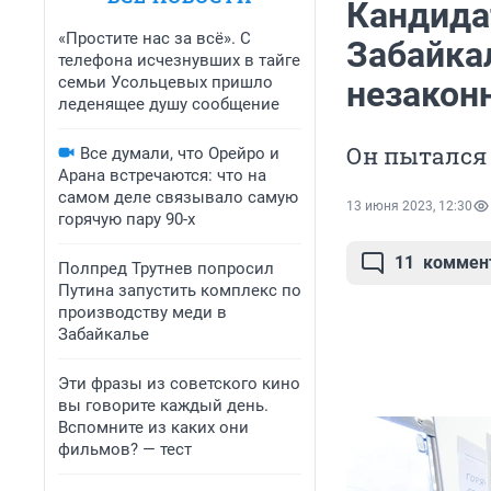
Кандидат
«Простите нас за всё». С
Забайка
телефона исчезнувших в тайге
семьи Усольцевых пришло
незаконн
леденящее душу сообщение
Он пытался 
Все думали, что Орейро и
Арана встречаются: что на
самом деле связывало самую
13 июня 2023, 12:30
горячую пару 90-х
11
коммен
Полпред Трутнев попросил
Путина запустить комплекс по
производству меди в
Забайкалье
Эти фразы из советского кино
вы говорите каждый день.
Вспомните из каких они
фильмов? — тест