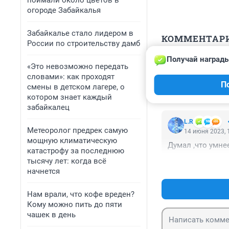
поймали около цветов в
огороде Забайкалья
Забайкалье стало лидером в
КОММЕНТАР
России по строительству дамб
Получай награды
Гость
«Это невозможно передать
15 июня 2023, 
словами»: как проходят
П
Выговор? Даже 
смены в детском лагере, о
котором знает каждый
забайкалец
L.R
Метеоролог предрек самую
14 июня 2023, 
мощную климатическую
Думал ,что умнее 
катастрофу за последнюю
тысячу лет: когда всё
начнется
Нам врали, что кофе вреден?
Кому можно пить до пяти
чашек в день