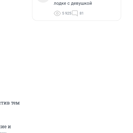
лодке с девушкой
5 925
81
стив тем
ние и