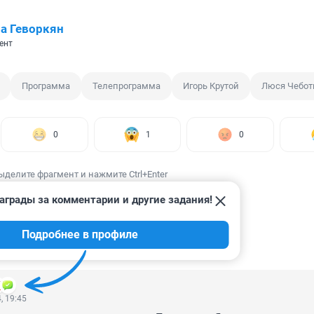
а Геворкян
ент
Программа
Телепрограмма
Игорь Крутой
Люся Чебот
0
1
0
ыделите фрагмент и нажмите Ctrl+Enter
аграды за комментарии и другие задания!
Подробнее в профиле
ИИ
2
, 19:45