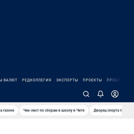
Ы ВАЛЮТ
РЕДКОЛЛЕГИЯ
ЭКСПЕРТЫ
ПРОЕКТЫ
ПРОБКИ
ИГ
а газоне
Чек-лист по сборам в школу в Чите
Дворец спорта требую