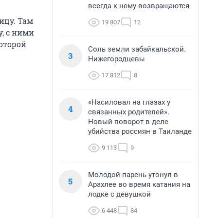
всегда к нему возвращаются
ицу. Там
19 807
12
у, с ними
которой
Соль земли забайкальской.
3
Нижегородцевы
17 812
8
«Насиловал на глазах у
4
связанных родителей».
Новый поворот в деле
убийства россиян в Таиланде
9 113
9
Молодой парень утонул в
5
Арахлее во время катания на
лодке с девушкой
6 448
84