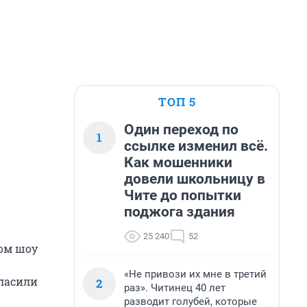
ТОП 5
Один переход по
1
ссылке изменил всё.
Как мошенники
довели школьницу в
Чите до попытки
поджога здания
25 240
52
ном шоу
«Не привози их мне в третий
гласили
2
раз». Читинец 40 лет
разводит голубей, которые