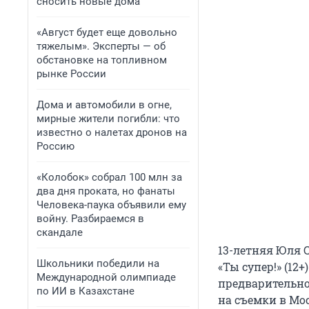
сносить новые дома
«Август будет еще довольно
тяжелым». Эксперты — об
обстановке на топливном
рынке России
Дома и автомобили в огне,
мирные жители погибли: что
известно о налетах дронов на
Россию
«Колобок» собрал 100 млн за
два дня проката, но фанаты
Человека-паука объявили ему
войну. Разбираемся в
скандале
13-летняя Юля 
Школьники победили на
«Ты супер!» (12
Международной олимпиаде
предварительно
по ИИ в Казахстане
на съемки в Мос