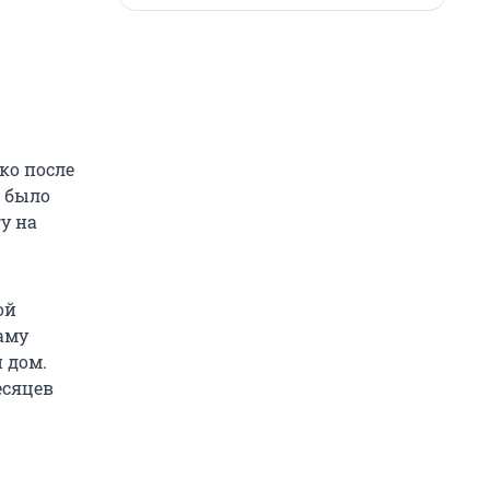
ко после
о было
гу на
ой
аму
 дом.
есяцев