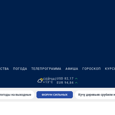
СТВА
ПОГОДА
ТЕЛЕПРОГРАММА
АФИША
ГОРОСКОП
КУРС
USD 82,17
СЕЙЧАС
+13°C
EUR 94,84
 погоды на выходные
Кучу деревьев срубили н