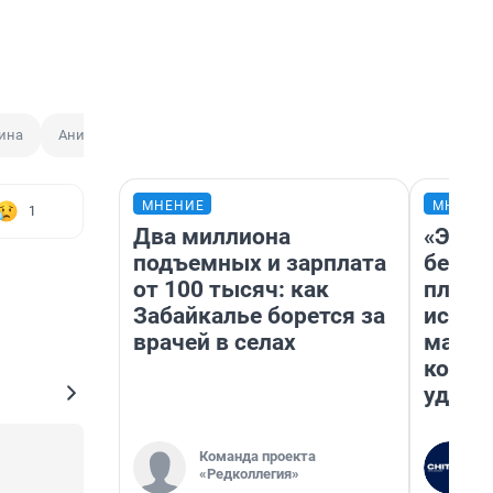
ина
Ани Лорак
Алексей Воробьев
Телеканал НТВ
МНЕНИЕ
МНЕНИ
1
Два миллиона
«Это 
подъемных и зарплата
безоб
от 100 тысяч: как
площа
Забайкалье борется за
исчез
врачей в селах
мален
котор
удобн
Команда проекта
«Редколлегия»