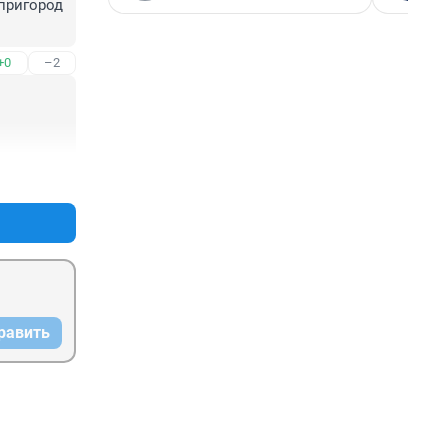
пригород 
+0
–2
+1
–2
равить