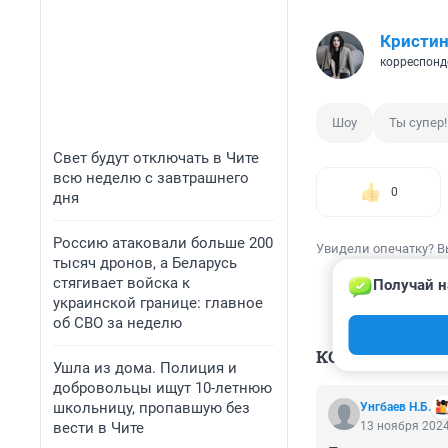
Кристин
корреспонд
Шоу
Ты супер!
Свет будут отключать в Чите
всю неделю с завтрашнего
0
дня
Россию атаковали больше 200
Увидели опечатку? В
тысяч дронов, а Беларусь
стягивает войска к
Получай н
украинской границе: главное
об СВО за неделю
КОММЕНТАР
Ушла из дома. Полиция и
добровольцы ищут 10-летнюю
школьницу, пропавшую без
Унгбаев Н.Б.
вести в Чите
13 ноября 2024