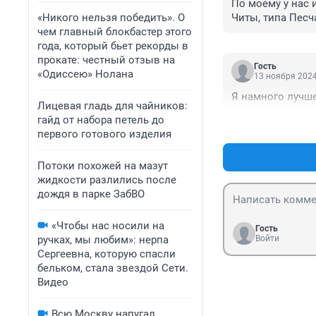
По моему у нас и
«Никого нельзя победить». О
Читы, типа Песч
чем главный блокбастер этого
года, который бьет рекорды в
прокате: честный отзыв на
Гость
«Одиссею» Нолана
13 ноября 2024
Я намного лучше
Лицевая гладь для чайников:
гайд от набора петель до
первого готового изделия
Потоки похожей на мазут
жидкости разлились после
дождя в парке ЗабВО
«Чтобы нас носили на
Гость
ручках, мы любим»: нерпа
Войти
Сергеевна, которую спасли
бельком, стала звездой Сети.
Видео
Всю Москву напугал