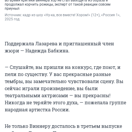
Во время критики Виннера хор не стал выходить из образа и
продолжал корчить рожицы, эксперт от такой реакции совсем
приуныл
Источник: 
кадр из шоу «Ну-ка, все вместе! Хором!» (12+), «Россия 1», 
2025 год
Поддержала Лазарева и приглашенный член
жюри — Надежда Бабкина.
— Слушайте, вы пришли на конкурс, где поют, и
пели по существу. У вас прекрасные разные
тембры, вы замечательно чувствовали сцену. Вы
сейчас играли произведение, вы были
театральными актрисами — вы прекрасны!
Никогда не теряйте этого духа, — пожелала группе
народная артистка России.
Не только Виннеру досталось в третьем выпуске