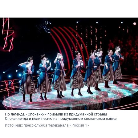
По легенде, «Споканки» прибыли из придуманной страны
Спокенленда и пели песню на придуманном споканском языке
Источник: 
пресс-служба телеканала «Россия 1»