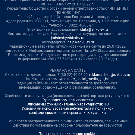
Регистрационный номер и дата принятия решения о регистрации: ЭЛ №
ФС 77 – 83657 от 26.07.2022 г.
Учредитель: Общество с ограниченной ответственностью "ИНТЕРНЕТ
ТЕХНОЛОГИИ"
Главный редактор: Шайтанова Екатерина Александровна
Адрес редакции: 672000, Россия, Чита, ул. Балябина, д. 13, 6 этаж, офис
608, телефон 8 (3022) 40-08-24
Электронный адрес редакции:
chita@shkulev.ru
Контактные данные для Роскомнадзора и государственных органов:
juristnsk@shkulev.ru
Техподдержка:
help@shkulev.ru
Редакционные материалы, опубликованные на сайте до 26.07.2022,
подготовлены Информационным агентством Чита.Ру (Зарегистрировано
Роскомнадзором - Свидетельство о регистрации средства массовой
информации ИА №ФС 77-71394 от 17 октября 2017 года)
РЕКЛАМА НА САЙТЕ
Связаться с отделом продаж: 8 (30-22) 40-08-90,
reklamachita@shkulev.ru
Чат-бот в телеграм:
@shkulev_social_media_gp_bot
Редакция сайта не несет ответственности за достоверность
информации, содержащейся в рекламных объявлениях.
Особенности эксплуатации (использования) веб-портала регулируются:
Руководством пользователя
Описанием функциональных характеристик ПО
Условиями использования веб-портала и политикой
конфиденциальности персональных данных
Веб-портал распространяется в виде интернет-сервиса, специальные
действия по установке на стороне пользователя не требуются
Политика использования cookies