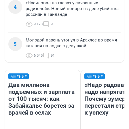
«Насиловал на глазах у связанных
4
родителей». Новый поворот в деле убийства
россиян в Таиланде
9 178
9
Молодой парень утонул в Арахлее во время
5
катания на лодке с девушкой
6 545
91
МНЕНИЕ
МНЕНИЕ
Два миллиона
«Надо радовать
подъемных и зарплата
надо напрягать
от 100 тысяч: как
Почему зумер
Забайкалье борется за
перестали стр
врачей в селах
к успеху