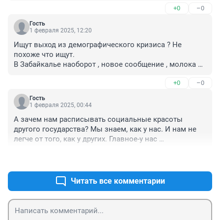
+0
–0
Гость
1 февраля 2025, 12:20
Ищут выход из демографического кризиса ? Не 
похоже что ищут.

В Забайкалье наоборот , новое сообщение , молока в 
крае стало меньше в двое в сравнении с прошлым 
+0
–0
годом.

Может новое что то разработано для питания ребенка 
Гость
, без молочных продуктов.

1 февраля 2025, 00:44
По природе дитеныши вскармливаются молоком.
А зачем нам расписывать социальные красоты 
другого государства? Мы знаем, как у нас. И нам не 
легче от того, как у других. Главное-у нас 
поддерживают социально незащищенных. А ими не 
+1
–0
всегда являются работящие, благоразумные люди. 
Чаще просто пропивают эти пособия. А нормальные 
поддержки не получают, хоть и тянутся из последних 
Читать все комментарии
сил, налоги платят, чтобы на эти деньги помогать 
плюшкам и бездельникам. Как же так?