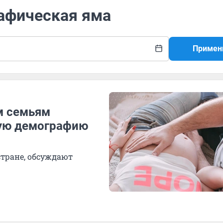
рафическая яма
Примен
м семьям
кую демографию
тране, обсуждают