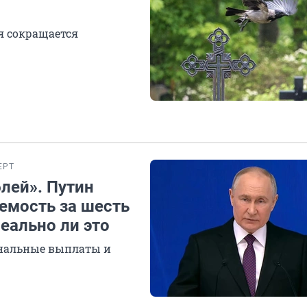
я сокращается
ЕРТ
лей». Путин
емость за шесть
еально ли это
ональные выплаты и