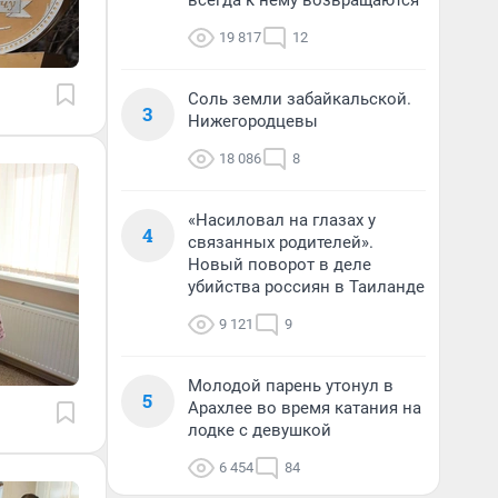
всегда к нему возвращаются
19 817
12
Соль земли забайкальской.
3
Нижегородцевы
18 086
8
«Насиловал на глазах у
4
связанных родителей».
Новый поворот в деле
убийства россиян в Таиланде
9 121
9
Молодой парень утонул в
5
Арахлее во время катания на
лодке с девушкой
6 454
84