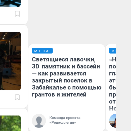
МНЕНИЕ
МНЕНИЕ
Светящиеся лавочки,
«Никог
3D‑памятник и бассейн
победи
— как развивается
главны
закрытый поселок в
этого г
Забайкалье с помощью
бьет р
грантов и жителей
прокат
отзыв 
Нолана
Команда проекта
Ст
«Редколлегия»
Эк