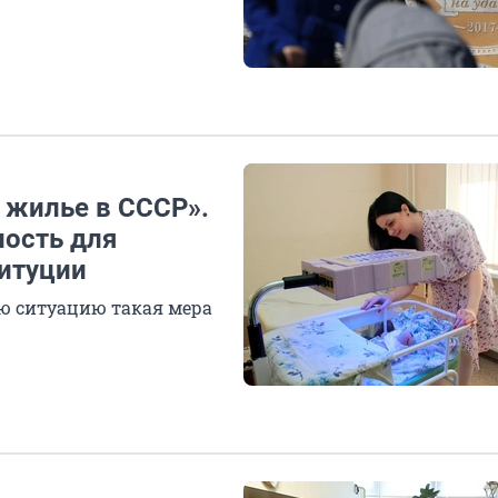
 жилье в СССР».
ность для
итуции
ю ситуацию такая мера