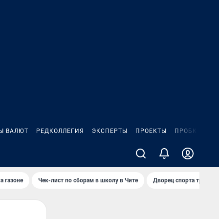
Ы ВАЛЮТ
РЕДКОЛЛЕГИЯ
ЭКСПЕРТЫ
ПРОЕКТЫ
ПРОБКИ
ИГ
а газоне
Чек-лист по сборам в школу в Чите
Дворец спорта требую