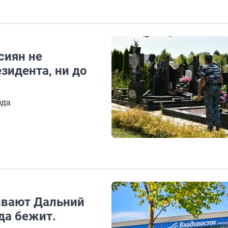
сиян не
зидента, ни до
ода
ивают Дальний
да бежит.