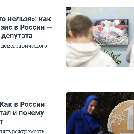
то нельзя»: как
зис в России —
 депутата
з демографического
 Как в России
тал и почему
т
днять рождаемость