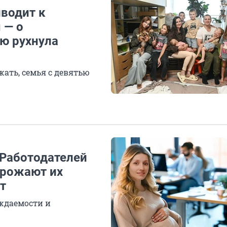
иводит к
 — о
ю рухнула
жать, семья с девятью
 Работодателей
 рожают их
т
ождаемости и