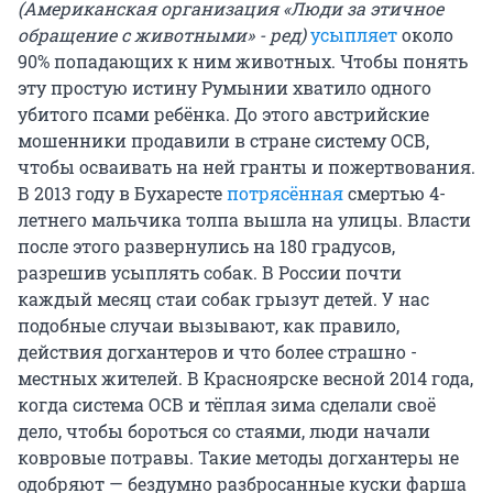
(Американская организация «Люди за этичное
обращение с животными» - ред)
усыпляет
около
90% попадающих к ним животных. Чтобы понять
эту простую истину Румынии хватило одного
убитого псами ребёнка. До этого австрийские
мошенники продавили в стране систему ОСВ,
чтобы осваивать на ней гранты и пожертвования.
В 2013 году в Бухаресте
потрясённая
смертью 4-
летнего мальчика толпа вышла на улицы. Власти
после этого развернулись на 180 градусов,
разрешив усыплять собак. В России почти
каждый месяц стаи собак грызут детей. У нас
подобные случаи вызывают, как правило,
действия догхантеров и что более страшно -
местных жителей. В Красноярске весной 2014 года,
когда система ОСВ и тёплая зима сделали своё
дело, чтобы бороться со стаями, люди начали
ковровые потравы. Такие методы догхантеры не
одобряют — бездумно разбросанные куски фарша