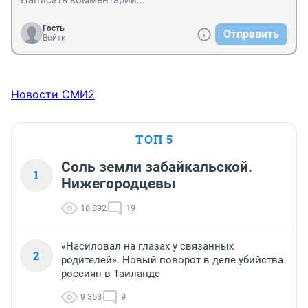
собачки .честное слово я тоже очень люблю собак 
кошек и вообще животных.но достали прям не 
могу.что делать то нам а добрые люди занимающиеся 
Гость
Отправить
Войти
благодеяниями собирающие бедных бездомных 
собачек.
Новости СМИ2
ТОП 5
Соль земли забайкальской.
1
Нижегородцевы
18 892
19
«Насиловал на глазах у связанных
2
родителей». Новый поворот в деле убийства
россиян в Таиланде
9 353
9