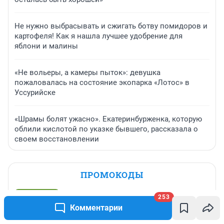
Не нужно выбрасывать и сжигать ботву помидоров и
картофеля! Как я нашла лучшее удобрение для
яблони и малины
«Не вольеры, а камеры пыток»: девушка
пожаловалась на состояние экопарка «Лотос» в
Уссурийске
«Шрамы болят ужасно». Екатеринбурженка, которую
облили кислотой по указке бывшего, рассказала о
своем восстановлении
ПРОМОКОДЫ
Скидка 10% на все товары
253
Комментарии
До 31 августа, 2026