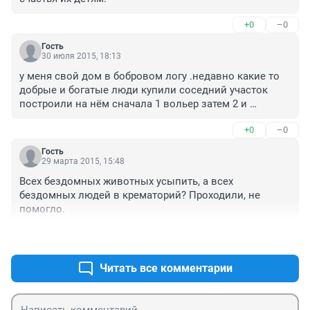
+0
–0
Гость
30 июля 2015, 18:13
у меня свой дом в бобровом логу .недавно какие то 
добрые и богатые люди купили соседний участок 
построили на нём сначала 1 вольер затем 2 и 
поселили там бедных бездомных собачек ну так 
+0
–0
около 20 штук .днём приезжают кормят их играют 
милуются .вечером отваливают спокойно спят себе 
Гость
дома . в это время ихние подопечные начинают петь 
29 марта 2015, 15:48
и разговаривать на своём собачьем языке все ночи 
Всех бездомных животных усыпить, а всех 
напролёт все 20 .а у нас не дачный посёлок мы люди 
бездомных людей в крематорий? Проходили, не 
или( нелюди) живём там круглосуточно и 
помогло.
круглогодично .и нас что то никто не пожалеет не 
купит нам беруши( которые не помогут) не обделает 
+0
–4
наши дома звуконепроницаемыми материалами .не 
поставят нам кондиционеры что бы мы окошки от 
Читать все комментарии
жары не открывали. а ведь многим с утра на какую то 
никому ненужную работу надо идти. ничего 
страшного мы же просто люди а не любимые всеми 