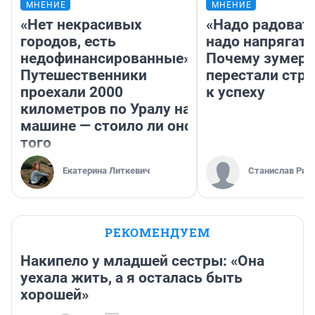
МНЕНИЕ
МНЕНИЕ
«Нет некрасивых
«Надо радовать
городов, есть
надо напрягать
недофинансированные».
Почему зумер
Путешественники
перестали стр
проехали 2000
к успеху
километров по Уралу на
машине — стоило ли оно
того
Екатерина Литкевич
Станислав Рин
РЕКОМЕНДУЕМ
Накипело у младшей сестры: «Она
уехала жить, а я осталась быть
хорошей»