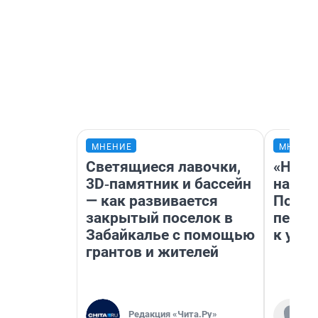
МНЕНИЕ
МНЕНИ
Светящиеся лавочки,
«Надо
3D‑памятник и бассейн
надо 
— как развивается
Почем
закрытый поселок в
перес
Забайкалье с помощью
к успе
грантов и жителей
Редакция «Чита.Ру»