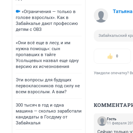
Татьяна
«Ограничения — только в
голове взрослых». Как в
Забайкалье дают профессию
детям с ОВЗ
Забайкальский кр
«Они всё еще в лесу, и им
нужна помощь»: сын
пропавших в тайге
0
Усольцевых назвал еще одну
версию их исчезновения
Увидели опечатку? В
Эти вопросы для будущих
первоклассников под силу не
всем взрослым. А вам?
КОММЕНТАР
300 тысяч в год и одна
машина — сколько заработали
кандидаты в Госдуму от
Гость
Забайкалья
11 февраля 201
Сейчас только ч