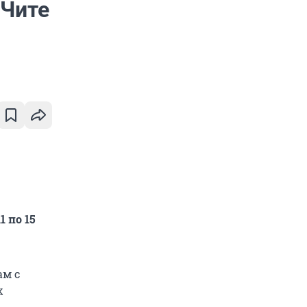
 Чите
 по 15
ам с
х