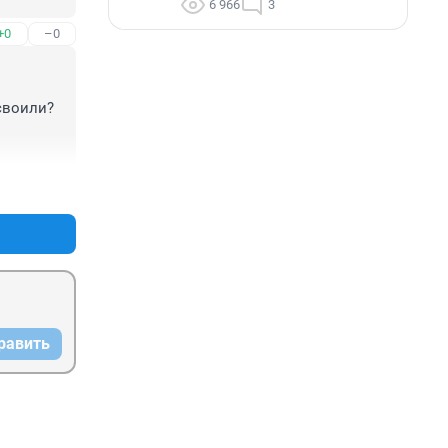
6 966
3
+0
–0
своили? 
+1
–0
равить