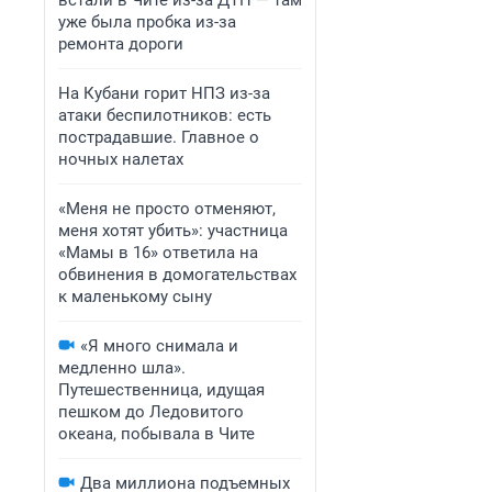
встали в Чите из-за ДТП — там
уже была пробка из-за
ремонта дороги
На Кубани горит НПЗ из-за
атаки беспилотников: есть
пострадавшие. Главное о
ночных налетах
«Меня не просто отменяют,
меня хотят убить»: участница
«Мамы в 16» ответила на
обвинения в домогательствах
к маленькому сыну
«Я много снимала и
медленно шла».
Путешественница, идущая
пешком до Ледовитого
океана, побывала в Чите
Два миллиона подъемных