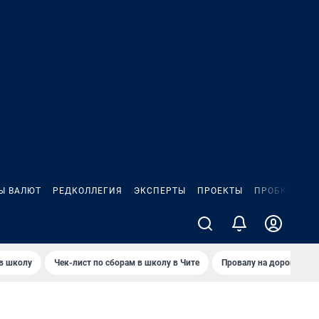
Ы ВАЛЮТ
РЕДКОЛЛЕГИЯ
ЭКСПЕРТЫ
ПРОЕКТЫ
ПРОБКИ
ИГ
 в школу
Чек-лист по сборам в школу в Чите
Провалу на дороге пол