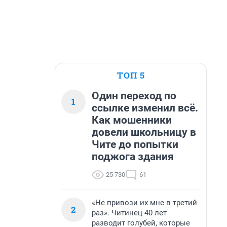
ТОП 5
Один переход по
1
ссылке изменил всё.
Как мошенники
довели школьницу в
Чите до попытки
поджога здания
25 730
61
«Не привози их мне в третий
2
раз». Читинец 40 лет
разводит голубей, которые