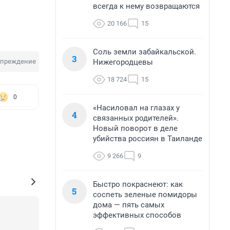
всегда к нему возвращаются
20 166
15
Соль земли забайкальской.
3
Нижегородцевы
упреждение
18 724
15
0
«Насиловал на глазах у
4
связанных родителей».
Новый поворот в деле
убийства россиян в Таиланде
9 266
9
Быстро покраснеют: как
5
соспеть зеленые помидоры
дома — пять самых
эффективных способов