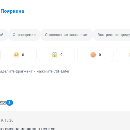
 Пояркина
ай
Оповещение
Оповещение населения
Экстренное пред
0
0
0
ыделите фрагмент и нажмите Ctrl+Enter
ИИ
3
9, 15:26
то сирена вещала в центре. 