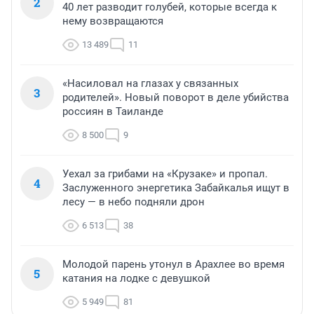
2
40 лет разводит голубей, которые всегда к
нему возвращаются
13 489
11
«Насиловал на глазах у связанных
3
родителей». Новый поворот в деле убийства
россиян в Таиланде
8 500
9
Уехал за грибами на «Крузаке» и пропал.
4
Заслуженного энергетика Забайкалья ищут в
лесу — в небо подняли дрон
6 513
38
Молодой парень утонул в Арахлее во время
5
катания на лодке с девушкой
5 949
81