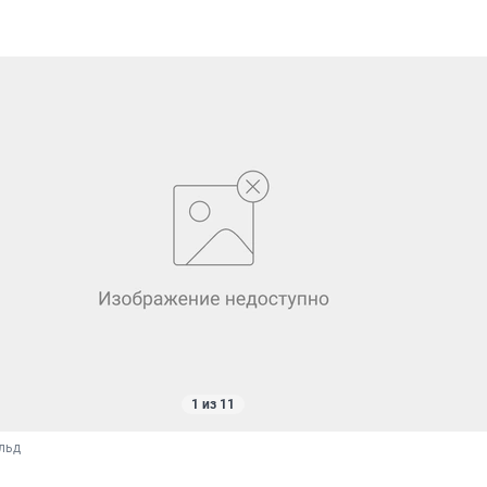
1 из 11
льд