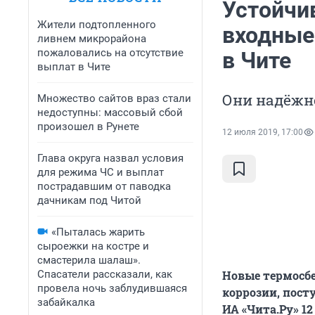
Устойчи
Жители подтопленного
входные 
ливнем микрорайона
пожаловались на отсутствие
в Чите
выплат в Чите
Они надёжно
Множество сайтов враз стали
недоступны: массовый сбой
произошел в Рунете
12 июля 2019, 17:00
Глава округа назвал условия
для режима ЧС и выплат
пострадавшим от паводка
дачникам под Читой
«Пыталась жарить
сыроежки на костре и
смастерила шалаш».
Спасатели рассказали, как
Новые термосбе
провела ночь заблудившаяся
коррозии, пост
забайкалка
ИА «Чита.Ру» 1