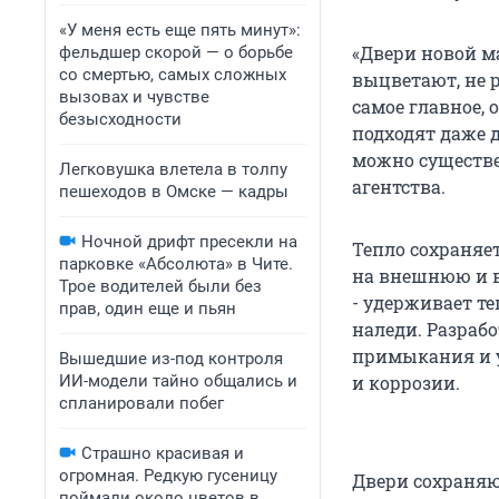
«У меня есть еще пять минут»:
«Двери новой ма
фельдшер скорой — о борьбе
со смертью, самых сложных
выцветают, не 
вызовах и чувстве
самое главное,
безысходности
подходят даже 
можно существе
Легковушка влетела в толпу
агентства.
пешеходов в Омске — кадры
Ночной дрифт пресекли на
Тепло сохраняет
парковке «Абсолюта» в Чите.
на внешнюю и в
Трое водителей были без
- удерживает те
прав, один еще и пьян
наледи. Разрабо
примыкания и у
Вышедшие из-под контроля
ИИ-модели тайно общались и
и коррозии.
спланировали побег
Страшно красивая и
огромная. Редкую гусеницу
Двери сохраняю
поймали около цветов в