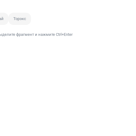
ай
Торэкс
ыделите фрагмент и нажмите Ctrl+Enter