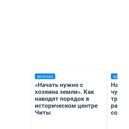
МНЕНИЕ
МНЕНИ
«Начать нужно с
Насле
хозяина земли». Как
чудом
наводят порядок в
транс
историческом центре
разне
Читы
совет