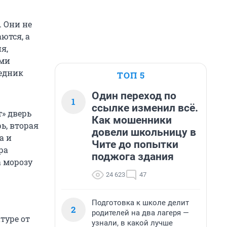
. Они не
ются, а
я,
ьми
седник
ТОП 5
Один переход по
1
ссылке изменил всё.
т» дверь
Как мошенники
ь, вторая
довели школьницу в
а и
Чите до попытки
ра
поджога здания
 морозу
24 623
47
Подготовка к школе делит
2
родителей на два лагеря —
туре от
узнали, в какой лучше