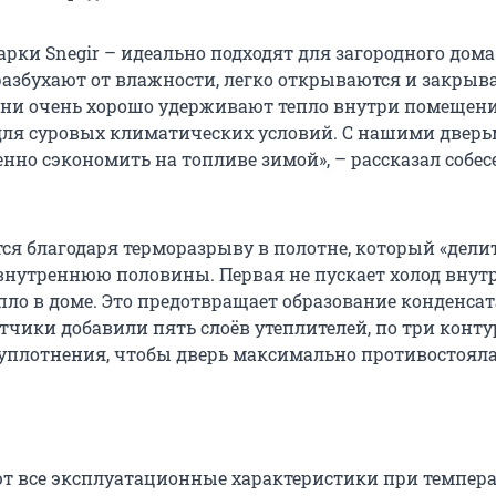
рки Snegir – идеально подходят для загородного дома
разбухают от влажности, легко открываются и закрыва
 они очень хорошо удерживают тепло внутри помещени
для суровых климатических условий. С нашими двер
нно сэкономить на топливе зимой», – рассказал собе
ся благодаря терморазрыву в полотне, который «дели
нутреннюю половины. Первая не пускает холод внутр
пло в доме. Это предотвращает образование конденсат
тчики добавили пять слоёв утеплителей, по три конту
плотнения, чтобы дверь максимально противостояла
т все эксплуатационные характеристики при темпера