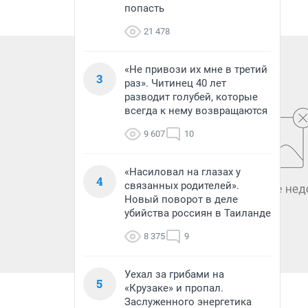
попасть
21 478
«Не привози их мне в третий
3
раз». Читинец 40 лет
разводит голубей, которые
всегда к нему возвращаются
9 607
10
«Насиловал на глазах у
4
связанных родителей».
Новый поворот в деле
убийства россиян в Таиланде
8 375
9
Уехал за грибами на
5
«Крузаке» и пропал.
Заслуженного энергетика