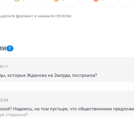
ыделите фрагмент и нажмите Ctrl+Enter
ИИ
7
09:11
ады, которые Жданова на 2млрда, построила? 
22:54
ской? Надеюсь, на том пустыре, что общественники предложил
ше стадиона? 