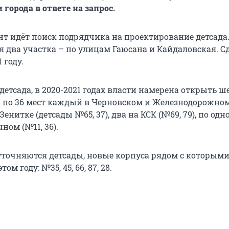
города в ответе на запрос.
т идёт поиск подрядчика на проектирование детсада.
 два участка – по улицам Гаюсана и Кайдаловская. Сд
 году.
етсада, в 2020-2021 годах власти намерена открыть ш
 по 36 мест каждый в Черновском и Железнодорожно
Зенитке (детсады №65, 37), два на КСК (№69, 79), по одн
ном (№11, 36).
 уточняются детсады, новые корпуса рядом с которыми
ом году: №35, 45, 66, 87, 28.