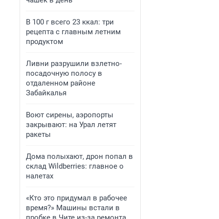
чашек в день
В 100 г всего 23 ккал: три
рецепта с главным летним
продуктом
Ливни разрушили взлетно-
посадочную полосу в
отдаленном районе
Забайкалья
Воют сирены, аэропорты
закрывают: на Урал летят
ракеты
Дома полыхают, дрон попал в
склад Wildberries: главное о
налетах
«Кто это придумал в рабочее
время?» Машины встали в
пробке в Чите из-за ремонта