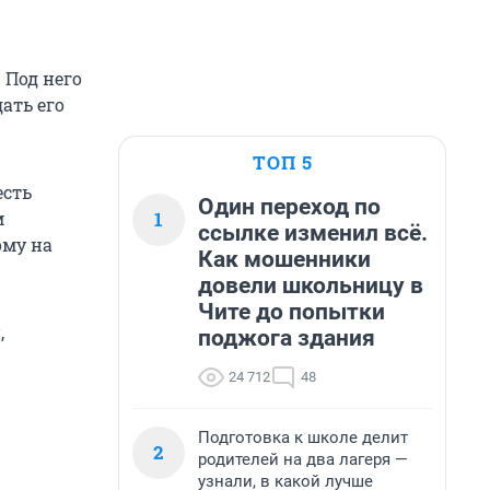
 Под него
ать его
ТОП 5
есть
Один переход по
1
м
ссылке изменил всё.
ому на
Как мошенники
довели школьницу в
Чите до попытки
,
поджога здания
24 712
48
Подготовка к школе делит
2
родителей на два лагеря —
узнали, в какой лучше