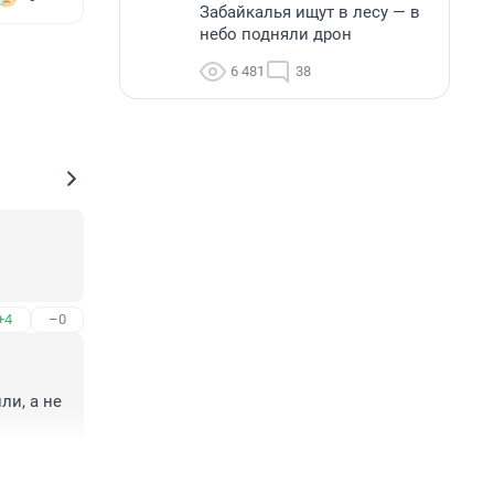
Забайкалья ищут в лесу — в
небо подняли дрон
6 481
38
+4
–0
и, а не 
+5
–0