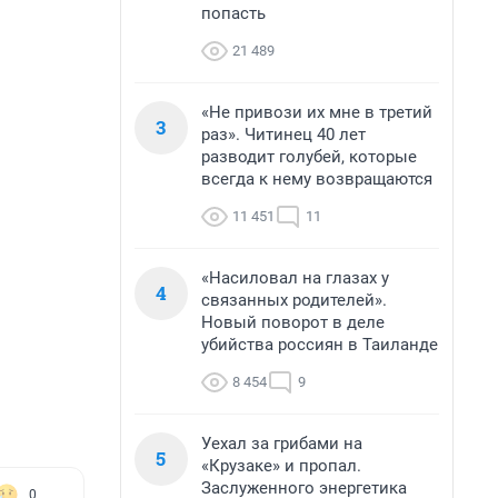
попасть
21 489
«Не привози их мне в третий
3
раз». Читинец 40 лет
разводит голубей, которые
всегда к нему возвращаются
11 451
11
«Насиловал на глазах у
4
связанных родителей».
Новый поворот в деле
убийства россиян в Таиланде
8 454
9
Уехал за грибами на
5
«Крузаке» и пропал.
Заслуженного энергетика
0