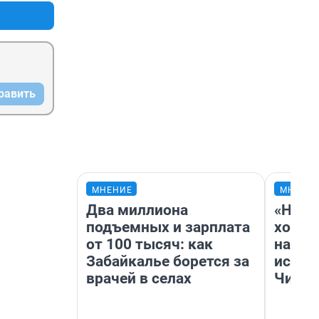
равить
МНЕНИЕ
МНЕНИ
Два миллиона
«Нача
подъемных и зарплата
хозяи
от 100 тысяч: как
навод
Забайкалье борется за
истор
врачей в селах
Читы