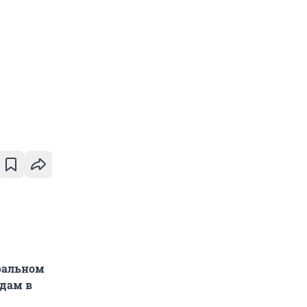
тральном
адам в