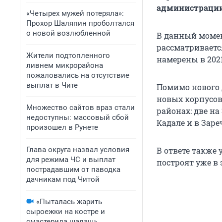
администрации 
«Четырех мужей потеряла»:
Прохор Шаляпин проболтался
о новой возлюбленной
В данный момен
рассматривается
Жители подтопленного
намерены в 2021
ливнем микрорайона
пожаловались на отсутствие
выплат в Чите
Помимо нового д
новых корпусов
Множество сайтов враз стали
районах: две на 
недоступны: массовый сбой
Кадале и в Зареч
произошел в Рунете
Глава округа назвал условия
В ответе также
для режима ЧС и выплат
построят уже в эт
пострадавшим от паводка
дачникам под Читой
«Пыталась жарить
сыроежки на костре и
смастерила шалаш».