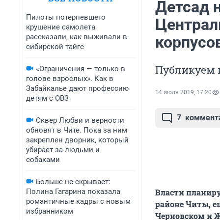
Детсад н
Пилоты потерпевшего
Централ
крушение самолета
рассказали, как выживали в
корпусов
сибирской тайге
Публикуем 
«Ограничения — только в
голове взрослых». Как в
Забайкалье дают профессию
14 июля 2019, 17:20
детям с ОВЗ
7
коммент
Сквер Любви и верности
обновят в Чите. Пока за ним
закреплен дворник, который
убирает за людьми и
собаками
Больше не скрывает:
Полина Гагарина показала
Власти планиру
романтичные кадры с новым
районе Читы, е
избранником
Черновском и Ж