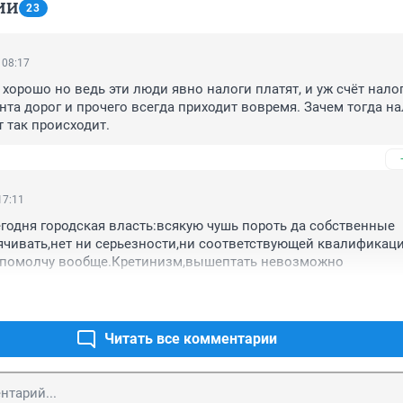
ИИ
23
 08:17
хорошо но ведь эти люди явно налоги платят, и уж счёт налог
нта дорог и прочего всегда приходит вовремя. Зачем тогда на
т так происходит.
17:11
сегодня городская власть:всякую чушь пороть да собственные 
чивать,нет ни серьезности,ни соответствующей квалификаци
 помолчу вообще.Кретинизм,вышептать невозможно
Читать все комментарии