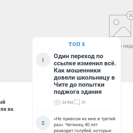
ТОП 5
Один переход по
1
ссылке изменил всё.
Как мошенники
довели школьницу в
Чите до попытки
поджога здания
ый
24 962
51
ля на
«Не привози их мне в третий
2
раз». Читинец 40 лет
разводит голубей, которые