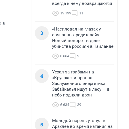
всегда к нему возвращаются
19 199
11
о в
«Насиловал на глазах у
3
связанных родителей».
Новый поворот в деле
убийства россиян в Таиланде
8 664
9
Уехал за грибами на
4
«Крузаке» и пропал.
Заслуженного энергетика
Забайкалья ищут в лесу — в
небо подняли дрон
6 634
39
Молодой парень утонул в
5
Арахлее во время катания на