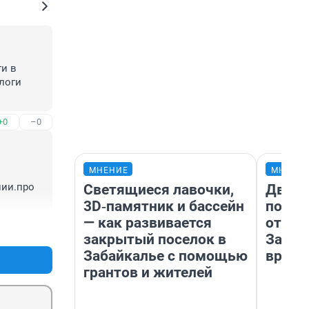
и в 
логи 
+0
–0
МНЕНИЕ
МНЕНИ
ии.про 
Светящиеся лавочки,
Два м
3D‑памятник и бассейн
подъе
— как развивается
от 100
+6
–0
закрытый поселок в
Забай
Забайкалье с помощью
враче
грантов и жителей