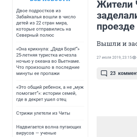
Жители 
Двое подростков из
заделал
Забайкалья вошли в число
детей из 22 стран мира,
проезде
которые отправились на
Северный полюс
Вышли и за
«Она крикнула: „Дядя Боря!“»
25-летняя туристка исчезла
27 июля 2019, 23:15
ночью у океана во Вьетнаме.
Что произошло в последние
23
коммен
минуты ее пропажи
«Это общий ребенок, а не „муж
помогает“»: истории семей,
где в декрет ушел отец
Стрижи улетели из Читы
Надвигается волна пугающих
вирусов — ученые