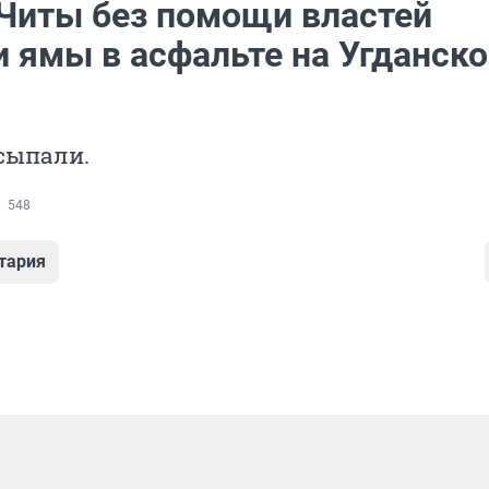
Читы без помощи властей
и ямы в асфальте на Угданск
сыпали.
548
тария