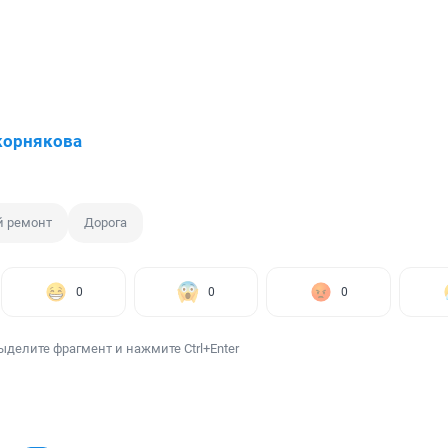
корнякова
 ремонт
Дорога
0
0
0
ыделите фрагмент и нажмите Ctrl+Enter