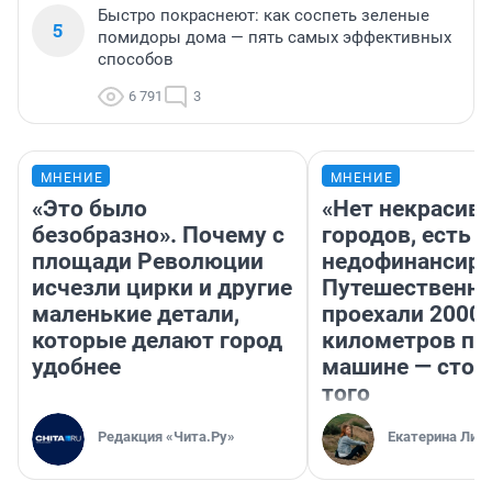
Быстро покраснеют: как соспеть зеленые
5
помидоры дома — пять самых эффективных
способов
6 791
3
МНЕНИЕ
МНЕНИЕ
«Это было
«Нет некрасив
безобразно». Почему с
городов, есть
площади Революции
недофинансиро
исчезли цирки и другие
Путешественн
маленькие детали,
проехали 2000
которые делают город
километров по 
удобнее
машине — стои
того
Редакция «Чита.Ру»
Екатерина Лит