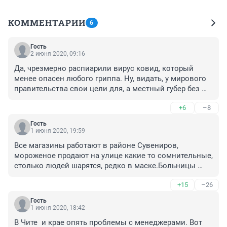
КОММЕНТАРИИ
6
Гость
2 июня 2020, 09:16
Да, чрезмерно распиарили вирус ковид, который 
менее опасен любого гриппа. Ну, видать, у мирового 
правительства свои цели для, а местный губер без 
меры ретиво выполняет указания сверху. Надеется на 
+6
–8
награду
Гость
1 июня 2020, 19:59
Все магазины работают в районе Сувениров, 
мороженое продают на улице какие то сомнительные, 
столько людей шарятся, редко в маске.Больницы 
забиты, бедные Врачи, знаю, что пишу.Какие 
+15
–26
ограничения? Где они? Кто то должен срочно 
вмешаться свыше в эту ситуацию.Власть не 
Гость
справляется, все  спущено с тормозов.В других 
1 июня 2020, 18:42
регионах начинают снимать ограничения, а у нас, что 
В Чите  и крае опять проблемы с менеджерами. Вот 
ограничивали? Моя дочь врач пришла с дежурства 