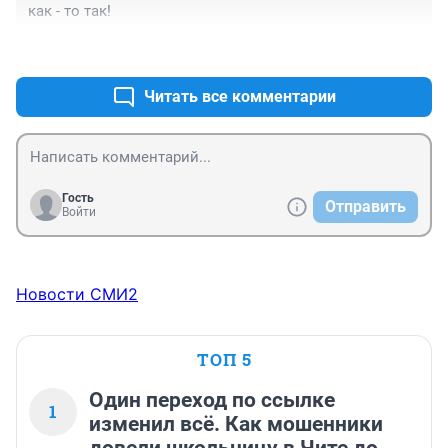
как - то так!
ночного, всю ночь возили больных и тяжелых, она 
плакала от всего.Люди ничего не понимают,а в 
+10
–1
онкологии уже и некому лечить, вся помощь мед. 
ограничена..Да закройте все лишнее, не умрут с 
Читать все комментарии
голоду.
Гость
Отправить
Войти
Новости СМИ2
ТОП 5
Один переход по ссылке
1
изменил всё. Как мошенники
довели школьницу в Чите до