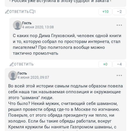
 - Россия уже вступила в эпоху судорог и заката -
+10
–2
ОТВЕТИТЬ
1
Гость
4 июня 2020, 13:08
С каких пор Дима Глуховский, человек одной книги 
и то, которую собрал по просторам интернета, стал 
писателем? Про политолога вообще можно 
тактично промолчать
+0
–4
ОТВЕТИТЬ
Гость
4 июня 2020, 09:07
Во всей этой истории самым подлым образом повела 
себя наша так называемая оппозиция и окружающие 
этого "шамана" люди.
Что было? Некий мужик, считающий себя шаманом, 
решил провести обряд где-то в Москве по изгнанию. 
Поверьте, от этого обряда президенту ни тепло, ни 
холодно. Если бы такие обряды работали, вокруг 
Кремля кружили бы нанятые Газпромом шаманы, с 