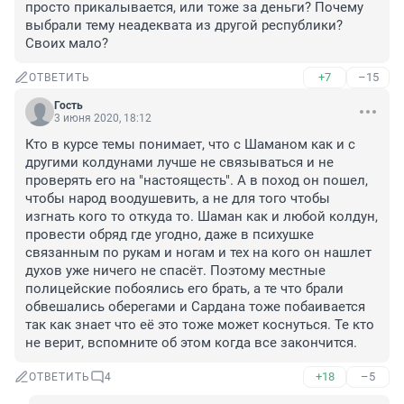
просто прикалывается, или тоже за деньги? Почему 
выбрали тему неадеквата из другой республики? 
Своих мало?
+7
–15
ОТВЕТИТЬ
Гость
3 июня 2020, 18:12
Кто в курсе темы понимает, что с Шаманом как и с 
другими колдунами лучше не связываться и не 
проверять его на "настоящесть". А в поход он пошел, 
чтобы народ воодушевить, а не для того чтобы 
изгнать кого то откуда то. Шаман как и любой колдун, 
провести обряд где угодно, даже в психушке 
связанным по рукам и ногам и тех на кого он нашлет 
духов уже ничего не спасёт. Поэтому местные 
полицейские побоялись его брать, а те что брали 
обвешались оберегами и Сардана тоже побаивается 
так как знает что её это тоже может коснуться. Те кто 
не верит, вспомните об этом когда все закончится.
+18
–5
ОТВЕТИТЬ
4