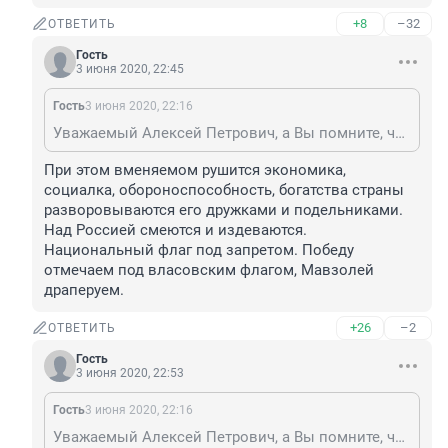
+8
–32
ОТВЕТИТЬ
Гость
3 июня 2020, 22:45
Гость
3 июня 2020, 22:16
Уважаемый Алексей Петрович, а Вы помните, что происходило в 90-х? Уничтожали все военные объекты, снаряды, ракеты, чтобы Горбач а потом Ельцин отчитались за денежки, полученные от штатов. Тогда уничтожали ракеты в Горном/.и уничтожили все воинские части в Даурии, Безречной, Мирной и прочие. Какое счастье, что у нас сейчас 20 лет вменяемый Президент, который заставил весь мир считаться с Россией, при котором наполнились полки продуктовых магазинов, люди могут приобретать нормальное жильё, конечно, если они трудятся, а не ждут чего-то от властей.
При этом вменяемом рушится экономика, 
социалка, обороноспособность, богатства страны 
разворовываются его дружками и подельниками. 
Над Россией смеются и издеваются. 
Национальный флаг под запретом. Победу 
отмечаем под власовским флагом, Мавзолей 
драперуем.
+26
–2
ОТВЕТИТЬ
Гость
3 июня 2020, 22:53
Гость
3 июня 2020, 22:16
Уважаемый Алексей Петрович, а Вы помните, что происходило в 90-х? Уничтожали все военные объекты, снаряды, ракеты, чтобы Горбач а потом Ельцин отчитались за денежки, полученные от штатов. Тогда уничтожали ракеты в Горном/.и уничтожили все воинские части в Даурии, Безречной, Мирной и прочие. Какое счастье, что у нас сейчас 20 лет вменяемый Президент, который заставил весь мир считаться с Россией, при котором наполнились полки продуктовых магазинов, люди могут приобретать нормальное жильё, конечно, если они трудятся, а не ждут чего-то от властей.