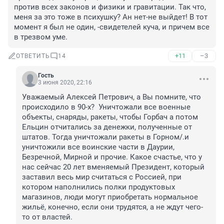
против всех законов и физики и гравитации. Так что, 
меня за это тоже в психушку? Ан нет-не выйдет! В тот 
момент я был не один, -свидетелей куча, и причем все 
в трезвом уме. 
+11
–3
ОТВЕТИТЬ
14
Гость
3 июня 2020, 22:16
Уважаемый Алексей Петрович, а Вы помните, что 
происходило в 90-х?  Уничтожали все военные 
объекты, снаряды, ракеты, чтобы Горбач а потом 
Ельцин отчитались за денежки, полученные от 
штатов. Тогда уничтожали ракеты в Горном/.и 
уничтожили все воинские части в Даурии, 
Безречной, Мирной и прочие. Какое счастье, что у 
нас сейчас 20 лет вменяемый Президент, который 
заставил весь мир считаться с Россией, при 
котором наполнились полки продуктовых 
магазинов, люди могут приобретать нормальное 
жильё, конечно, если они трудятся, а не ждут чего-
то от властей. 