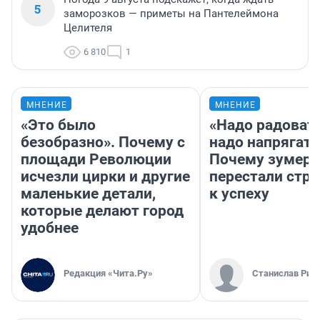
5
заморозков — приметы на Пантелеймона
Целителя
6 810
1
МНЕНИЕ
МНЕНИЕ
«Это было
«Надо радовать
безобразно». Почему с
надо напрягать
площади Революции
Почему зумер
исчезли цирки и другие
перестали стр
маленькие детали,
к успеху
которые делают город
удобнее
Редакция «Чита.Ру»
Станислав Рин