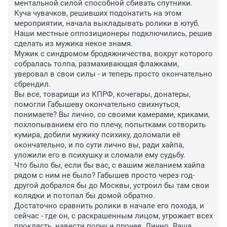
ментальной силой способной сбивать спутники.
Куча чувачков, решивших подонатить на этом 
мероприятии, начала выкладывать ролики в ютуб. 
Наши местные оппозиционеры подключились, решив 
сделать из мужика некое знамя.
Мужик с синдромом бродяжничества, вокруг которого 
собралась толпа, размахивающая флажками, 
уверовал в свои силы - и теперь просто окончательно 
сбрендил.
Вы все, товарищи из КПРФ, кочегары, донатеры, 
помогли Габышеву окончательно свихнуться, 
понимаете? Вы лично, со своими камерами, криками, 
похлопыванием его по плечу, попытками сотворить 
кумира, добили мужику психику, доломали её 
окончательно, и по сути лично вы, ради хайпа, 
уложили его в психушку и сломали ему судьбу.
Что было бы, если бы вас, с вашим желанием хайпа 
рядом с ним не было? Габышев просто через год-
другой добрался бы до Москвы, устроил бы там свои 
колядки и потопал бы домой обратно.
Достаточно сравнить ролики в начале его похода, и 
сейчас - где он, с раскрашенным лицом, угрожает всех 
проклясть, навести порчу и прочее. Лично. Ваша. 