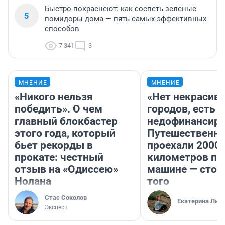
Быстро покраснеют: как соспеть зеленые
5
помидоры дома — пять самых эффективных
способов
7 341
3
МНЕНИЕ
МНЕНИЕ
«Никого нельзя
«Нет некрасив
победить». О чем
городов, есть
главный блокбастер
недофинансиро
этого года, который
Путешественн
бьет рекорды в
проехали 2000
прокате: честный
километров по 
отзыв на «Одиссею»
машине — стои
Нолана
того
Стас Соколов
Екатерина Лит
Эксперт