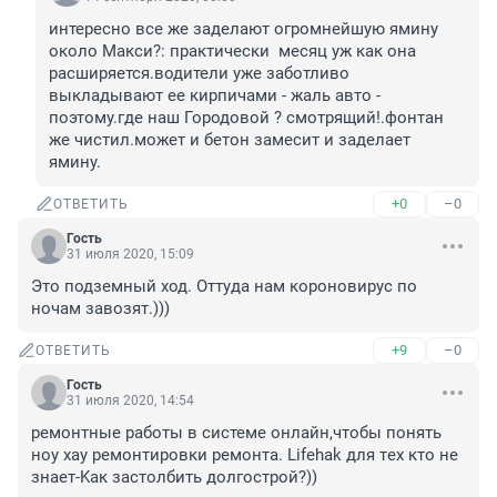
интересно все же заделают огромнейшую ямину 
около Макси?: практически  месяц уж как она 
расширяется.водители уже заботливо 
выкладывают ее кирпичами - жаль авто - 
поэтому.где наш Городовой ? смотрящий!.фонтан 
же чистил.может и бетон замесит и заделает 
ямину.
+0
–0
ОТВЕТИТЬ
Гость
31 июля 2020, 15:09
Это подземный ход. Оттуда нам короновирус по 
ночам завозят.)))
+9
–0
ОТВЕТИТЬ
Гость
31 июля 2020, 14:54
ремонтные работы в системе онлайн,чтобы понять 
ноу хау ремонтировки ремонта. Lifеhak для тeх ктo не 
знaeт-Kaк зacтoлбить дoлгocтpoй?))