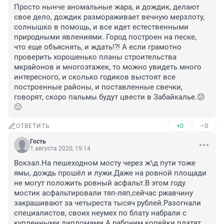
Просто нынче аномальные жара, и дождик, делают 
свое дело, дождик размораживает вечную мерзлоту, 
солнышко в помощь, и все идет естественными 
природными явлениями. Город построен на песке, 
что еще объяснять, и ждать!?! А если грамотно 
проверить хорошенько планы строительства 
мкрайонов и многоэтажек, то можно увидеть много 
интересного, и сколько годиков выстоят все 
построенные районы, и поставленные свечки, 
говорят, скоро пальмы будут цвести в Забайкалье.😕
🙁
+0
–0
ОТВЕТИТЬ
Гость
1 августа 2020, 19:14
Вокзал.На пешеходном мосту через ж\д пути тоже 
ямы, дождь прошёл и лужи.Даже на ровной площади 
не могут положить ровный асфальт.В этом году 
мостик асфальтировали тяп-ляп,сейчас ржавчину 
закрашивают за четыреста тысяч рублей.Разогнали 
специалистов, своих неумех по блату набрали с 
купленными дипломами.А рабочим копейки платят.