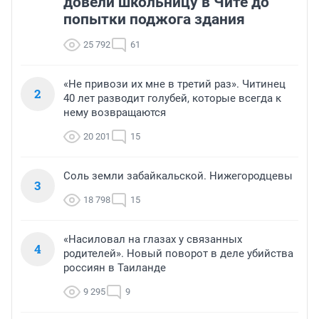
довели школьницу в Чите до
попытки поджога здания
25 792
61
«Не привози их мне в третий раз». Читинец
2
40 лет разводит голубей, которые всегда к
нему возвращаются
20 201
15
Соль земли забайкальской. Нижегородцевы
3
18 798
15
«Насиловал на глазах у связанных
4
родителей». Новый поворот в деле убийства
россиян в Таиланде
9 295
9