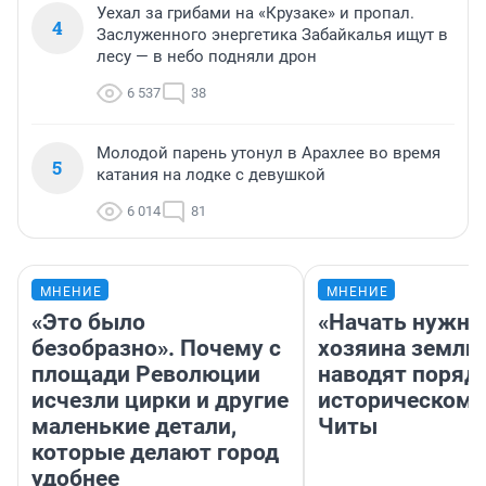
Уехал за грибами на «Крузаке» и пропал.
4
Заслуженного энергетика Забайкалья ищут в
лесу — в небо подняли дрон
6 537
38
Молодой парень утонул в Арахлее во время
5
катания на лодке с девушкой
6 014
81
МНЕНИЕ
МНЕНИЕ
«Это было
«Начать нужно
безобразно». Почему с
хозяина земли»
площади Революции
наводят поряд
исчезли цирки и другие
историческом 
маленькие детали,
Читы
которые делают город
удобнее