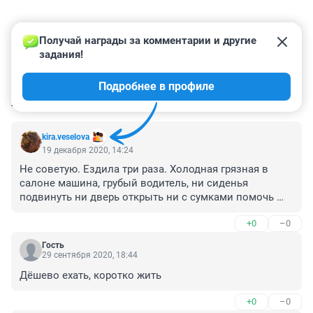
Получай награды за комментарии и другие 
задания!
Подробнее в профиле
КОММЕНТАРИИ
37
kira.veselova
19 декабря 2020, 14:24
Не советую. Ездила три раза. Холодная грязная в 
салоне машина, грубый водитель, ни сиденья 
подвинуть ни дверь открыть ни с сумками помочь 
(потому что инвалид, сочувствую ему). Но 
+0
–0
отморозить ноги в такси это финиш! ПОЗОР
Гость
29 сентября 2020, 18:44
Дёшево ехать, коротко жить 
+0
–0