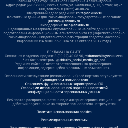
Главный редактор: Шайтанова Екатерина Александровна
Адрес редакции: 672000, Россия, Чита, ул. Балябина, д. 13, 6 этаж, офис
608, телефон 8 (3022) 40-08-24
Электронный адрес редакции:
chita@shkulev.ru
Контактные данные для Роскомнадзора и государственных органов:
juristnsk@shkulev.ru
Техподдержка:
help@shkulev.ru
Редакционные материалы, опубликованные на сайте до 26.07.2022,
подготовлены Информационным агентством Чита.Ру (Зарегистрировано
Роскомнадзором - Свидетельство о регистрации средства массовой
информации ИА №ФС 77-71394 от 17 октября 2017 года)
РЕКЛАМА НА САЙТЕ
Связаться с отделом продаж: 8 (30-22) 40-08-90,
reklamachita@shkulev.ru
Чат-бот в телеграм:
@shkulev_social_media_gp_bot
Редакция сайта не несет ответственности за достоверность
информации, содержащейся в рекламных объявлениях.
Особенности эксплуатации (использования) веб-портала регулируются:
Руководством пользователя
Описанием функциональных характеристик ПО
Условиями использования веб-портала и политикой
конфиденциальности персональных данных
Веб-портал распространяется в виде интернет-сервиса, специальные
действия по установке на стороне пользователя не требуются
Политика использования cookies
Рекомендательные системы