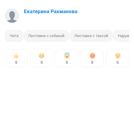
Екатерина Рахманова
Чита
Листовки с собакой
Листовки с таксой
Наружна
0
0
0
0
0