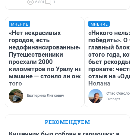
6 801
1
МНЕНИЕ
МНЕНИЕ
«Нет некрасивых
«Никого нельз
городов, есть
победить». О ч
недофинансированные».
главный блокб
Путешественники
этого года, ко
проехали 2000
бьет рекорды 
километров по Уралу на
прокате: честн
машине — стоило ли оно
отзыв на «Оди
того
Нолана
Стас Соколов
Екатерина Литкевич
Эксперт
РЕКОМЕНДУЕМ
Кишечник был собран в гармошку: в