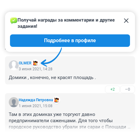
Получай награды за комментарии и другие 
задания!
Подробнее в профиле
КОММЕНТАРИИ
2
OLMER
3 июня 2021, 14:28
Домики , конечно, не красят площадь .
+2
–0
Надежда Петровна
1 июня 2021, 15:08
Там в этих домиках уже торгуют давно 
предприниматели саженцами. Для того чтобы 
городское руководство убрали эти сараи с Площади 
Ленина горожанам надо проголосовать чвоим 
+20
–1
равнодушием к этим ларькам, то есть не покупать там 