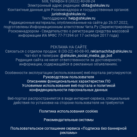
608, телефон 8 (3022) 40-08-24
Электронный адрес редакции:
chita@shkulev.ru
Контактные данные для Роскомнадзора и государственных органов:
juristnsk@shkulev.ru
Техподдержка:
help@shkulev.ru
Редакционные материалы, опубликованные на сайте до 26.07.2022,
подготовлены Информационным агентством Чита.Ру (Зарегистрировано
Роскомнадзором - Свидетельство о регистрации средства массовой
информации ИА №ФС 77-71394 от 17 октября 2017 года)
РЕКЛАМА НА САЙТЕ
Связаться с отделом продаж: 8 (30-22) 40-08-90,
reklamachita@shkulev.ru
Чат-бот в телеграм:
@shkulev_social_media_gp_bot
Редакция сайта не несет ответственности за достоверность
информации, содержащейся в рекламных объявлениях.
Особенности эксплуатации (использования) веб-портала регулируются:
Руководством пользователя
Описанием функциональных характеристик ПО
Условиями использования веб-портала и политикой
конфиденциальности персональных данных
Веб-портал распространяется в виде интернет-сервиса, специальные
действия по установке на стороне пользователя не требуются
Политика использования cookies
Рекомендательные системы
Пользовательское соглашение сервиса «Подписка без баннерной
рекламы»