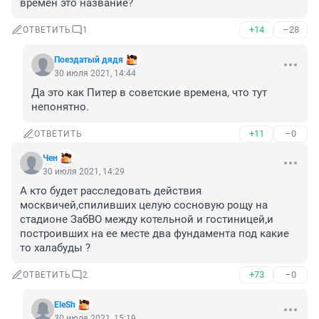
времён это название?
+14
–28
ОТВЕТИТЬ
1
Поездатый дядя
30 июля 2021, 14:44
Да это как Питер в советские времена, что тут 
непонятно.
+11
–0
ОТВЕТИТЬ
Чен
30 июля 2021, 14:29
А кто будет расследовать действия 
москвичей,спиливших целую сосновую рощу на 
стадионе ЗабВО между котельной и гостиницей,и 
построивших на ее месте два фундамента под какие 
то халабуды ?
+73
–0
ОТВЕТИТЬ
2
EleSh
30 июля 2021, 15:19