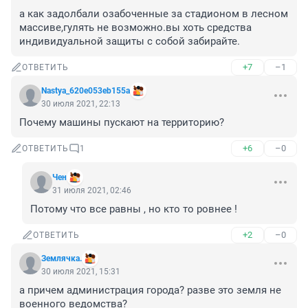
а как задолбали озабоченные за стадионом в лесном 
массиве,гулять не возможно.вы хоть средства 
индивидуальной защиты с собой забирайте.
+7
–1
ОТВЕТИТЬ
Nastya_620e053eb155a
30 июля 2021, 22:13
Почему машины пускают на территорию? 
+6
–0
ОТВЕТИТЬ
1
Чен
31 июля 2021, 02:46
Потому что все равны , но кто то ровнее !
+2
–0
ОТВЕТИТЬ
Землячка.
30 июля 2021, 15:31
а причем администрация города? разве это земля не 
военного ведомства?