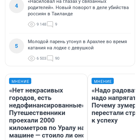
«Насиловал на глазах у связанных
4
родителей». Новый поворот в деле убийства
россиян в Таиланде
9 148
9
Молодой парень утонул в Арахлее во время
5
катания на лодке с девушкой
6 503
90
МНЕНИЕ
МНЕНИЕ
«Нет некрасивых
«Надо радовать
городов, есть
надо напрягать
недофинансированные».
Почему зумер
Путешественники
перестали стр
проехали 2000
к успеху
километров по Уралу на
машине — стоило ли оно