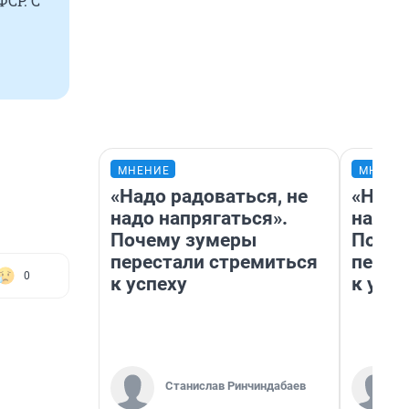
СР. С
МНЕНИЕ
МНЕНИ
«Надо радоваться, не
«Надо
надо напрягаться».
надо 
Почему зумеры
Почем
перестали стремиться
перес
0
к успеху
к успе
Станислав Ринчиндабаев