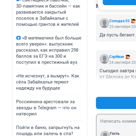
Светящиеся лавочки,
КОММЕНТАР
3D‑памятник и бассейн — как
развивается закрытый
поселок в Забайкалье с
Солодка 03
помощью грантов и жителей
25 сентября 20
Да пусть бегают.
«В математике был больше
всего уверен»: выпускник
рассказал, как исправил 298
баллов за ЕГЭ на 300 и
СэрИван
поступил в престижный вуз
24 сентября 20
Съездил завтра в
«Не исчезнут, а вымрут». Как
от Шилова до Ка
сёла Забайкалья теряют
надежду на будущее
Россиянина арестовали за
звезды в Telegram — что он
натворил
Пойти в баню, запрыгнуть на
лошадь или залечь в спа?
Гость