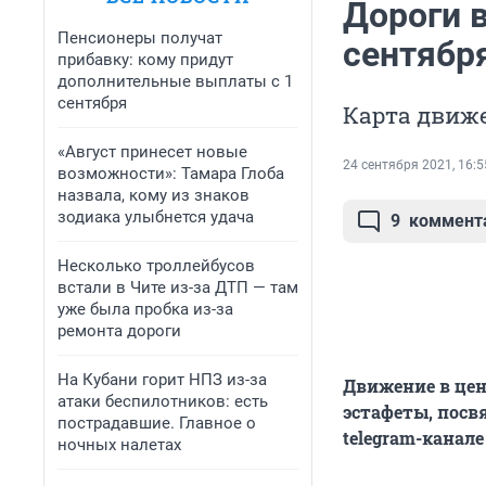
Дороги 
Пенсионеры получат
сентябр
прибавку: кому придут
дополнительные выплаты с 1
сентября
Карта движе
«Август принесет новые
24 сентября 2021, 16:5
возможности»: Тамара Глоба
назвала, кому из знаков
зодиака улыбнется удача
9
коммент
Несколько троллейбусов
встали в Чите из-за ДТП — там
уже была пробка из-за
ремонта дороги
На Кубани горит НПЗ из-за
Движение в цен
атаки беспилотников: есть
эстафеты, посв
пострадавшие. Главное о
telegram-канал
ночных налетах