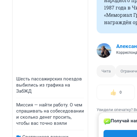
народного п
1987 года в 
«Мемориал Г
награждён о
Алексан
Корреспонд
Чита
Огранич
Шесть пассажирских поездов
выбились из графика на
ЗабЖД
0
Миссия — найти работу. О чем
Увидели опечатку? В
спрашивать на собеседовании
и сколько денег просить,
Получай на
чтобы вас точно взяли