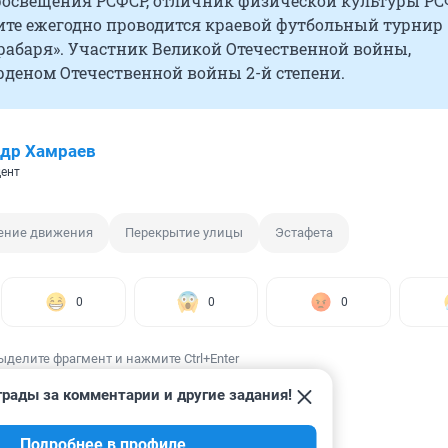
росвещения РСФСР, отличник физической культуры РСФ
Чите ежегодно проводится краевой футбольный турнир
рабаря». Участник Великой Отечественной войны,
рденом Отечественной войны 2-й степени.
др Хамраев
ент
ение движения
Перекрытие улицы
Эстафета
0
0
0
ыделите фрагмент и нажмите Ctrl+Enter
грады за комментарии и другие задания!
Подробнее в профиле