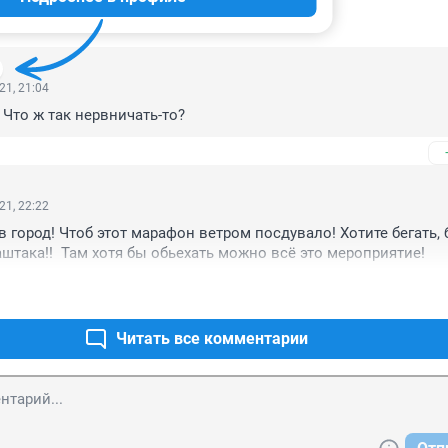
ИИ
9
21, 21:04
 Что ж так нервничать-то?
21, 22:22
 город! Чтоб этот марафон ветром посдувало! Хотите бегать, б
штака!!  Там хотя бы обьехать можно всё это мероприятие! 
Читать все комментарии