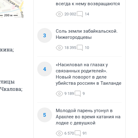
всегда к нему возвращаются
20 002
14
Соль земли забайкальской.
3
Нижегородцевы
18 395
10
шкина;
«Насиловал на глазах у
4
связанных родителей».
Новый поворот в деле
 улицы
убийства россиян в Таиланде
Чкалова;
9 189
9
Молодой парень утонул в
5
Арахлее во время катания на
лодке с девушкой
6 570
91