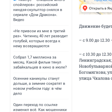
спойлеров»: российский
ниндзя-скульптор снялся в
сериале «Дом Дракона».
Видео
Движение будет
«Не привози их мне в третий
раз». Читинец 40 лет разводит
– с 9.00 до 12.
голубей, которые всегда к
нему возвращаются
– с 10.30 до 12
Собрал 1,7 миллиона за
Ленинградская;
месяц. Какой фильм тянул
Новобульварной
забайкальцев в кино в июле?
Богомягкова; у
улица Чкалова 
Осенние каникулы станут
дольше, а зимние сократят в
новом учебном году: в чём
дело
Один переход по ссылке
изменил всё. Как мошенники