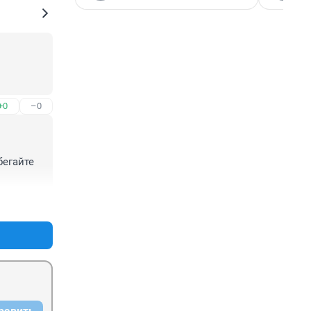
+0
–0
егайте 
+13
–0