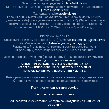
608, телефон 8 (3022) 40-08-24
Электронный адрес редакции:
chita@shkulev.ru
Контактные данные для Роскомнадзора и государственных органов:
juristnsk@shkulev.ru
Техподдержка:
help@shkulev.ru
Редакционные материалы, опубликованные на сайте до 26.07.2022,
подготовлены Информационным агентством Чита.Ру (Зарегистрировано
Роскомнадзором - Свидетельство о регистрации средства массовой
информации ИА №ФС 77-71394 от 17 октября 2017 года)
РЕКЛАМА НА САЙТЕ
Связаться с отделом продаж: 8 (30-22) 40-08-90,
reklamachita@shkulev.ru
Чат-бот в телеграм:
@shkulev_social_media_gp_bot
Редакция сайта не несет ответственности за достоверность
информации, содержащейся в рекламных объявлениях.
Особенности эксплуатации (использования) веб-портала регулируются:
Руководством пользователя
Описанием функциональных характеристик ПО
Условиями использования веб-портала и политикой
конфиденциальности персональных данных
Веб-портал распространяется в виде интернет-сервиса, специальные
действия по установке на стороне пользователя не требуются
Политика использования cookies
Рекомендательные системы
Пользовательское соглашение сервиса «Подписка без баннерной
рекламы»