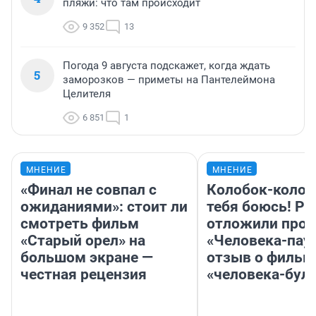
пляжи: что там происходит
9 352
13
Погода 9 августа подскажет, когда ждать
5
заморозков — приметы на Пантелеймона
Целителя
6 851
1
МНЕНИЕ
МНЕНИЕ
«Финал не совпал с
Колобок-колобо
ожиданиями»: стоит ли
тебя боюсь! Ра
смотреть фильм
отложили прок
«Старый орел» на
«Человека-пау
большом экране —
отзыв о фильм
честная рецензия
«человека-бул