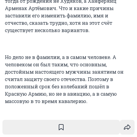
тогда от рождения не Худяков, а Ханферянц
Арменак Артёмович. Что и какие причины
заставили его изменить фамилию, имя и
отчество, сказать трудно, хотя на этот счёт
существует несколько вариантов.
Но дело не в фамилии, а в самом человеке. А
человеком он был таким, что основным,
достойным настоящего мужчины занятием он
считал защиту своего отечества. Поэтому в
положенный срок без колебаний пошёл в
Красную Армию, но не в авиацию, а в самую
массовую в то время кавалерию.
Служил он достойно, в 1924 году его принимают в
партию, а в 1929-м он попадает в рамки
полностью оправдавшего себя эксперимента,