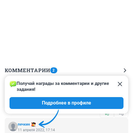
КОММЕНТАРИИ
2
Получай награды за комментарии и другие 
Гость
16 декабря 2024, 11:21
задания!
Бред, кончатся деньги на зп и кончится 
Подробнее в профиле
наставничество
+0
–0
печкин
11 апреля 2022, 17:14