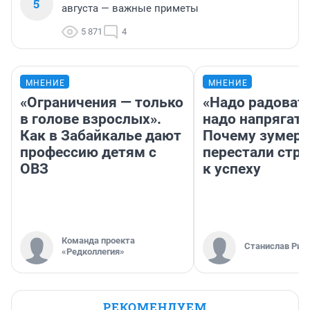
5
августа — важные приметы
5 871
4
МНЕНИЕ
МНЕНИЕ
«Ограничения — только
«Надо радовать
в голове взрослых».
надо напрягать
Как в Забайкалье дают
Почему зумер
профессию детям с
перестали стр
ОВЗ
к успеху
Команда проекта
Станислав Рин
«Редколлегия»
РЕКОМЕНДУЕМ