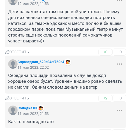
12 мая 2022, 11:53
Дети на самокатах там скоро всё уничтожат. Почему 
для них нельзя специальные площадки построить 
кататься. За тем же Удоканом место полно в бывшем 
городском парке, пока там Музыкальный театр начнут 
строить еще несколько поколений самокатчиков 
успеет вырасти))
+0
–0
ОТВЕТИТЬ
Справедлив_620e04af769c4
11 мая 2022, 22:02
Середина площади провалена в случае дождя 
хорошее озеро будет. Уровнем видимо ровно сделать 
не смогли. Одним словом деньги на ветер
+2
–0
ОТВЕТИТЬ
Солодка 03
11 мая 2022, 21:53
Как-то несолидно это