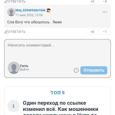
+0
–0
ОТВЕТИТЬ
Мяу_620e05dde18a6
11 мая 2022, 13:06
Сла богу что обошлось . 9мая 
+0
–1
ОТВЕТИТЬ
Гость
Войти
Отправить
ТОП 5
Один переход по ссылке
1
изменил всё. Как мошенники