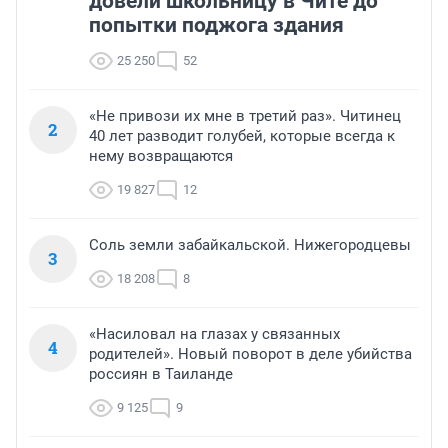
довели школьницу в Чите до
попытки поджога здания
25 250
52
«Не привози их мне в третий раз». Читинец
2
40 лет разводит голубей, которые всегда к
нему возвращаются
19 827
12
Соль земли забайкальской. Нижегородцевы
3
18 208
8
«Насиловал на глазах у связанных
4
родителей». Новый поворот в деле убийства
россиян в Таиланде
9 125
9