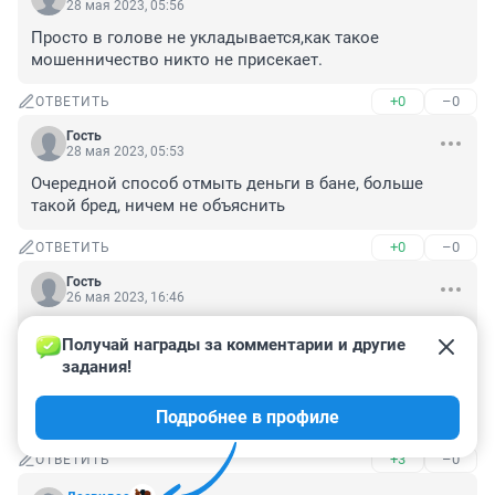
28 мая 2023, 05:56
Просто в голове не укладывается,как такое 
мошенничество никто не присекает.
+0
–0
ОТВЕТИТЬ
Гость
28 мая 2023, 05:53
Очередной способ отмыть деньги в бане, больше 
такой бред, ничем не объяснить
+0
–0
ОТВЕТИТЬ
Гость
26 мая 2023, 16:46
Успокойтесь,господа!

Получай награды за комментарии и другие 
Китайцы не будут нас травить радиацией,они нас 
задания!
задавят количеством!

Китайцев уже 1,5 млрд.человек,

Подробнее в профиле
а во всем Забайкалье нет и 1 млн.человек!😀
+3
–0
ОТВЕТИТЬ