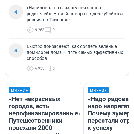
«Насиловал на глазах у связанных
4
родителей». Новый поворот в деле убийства
россиян в Таиланде
9 263
9
Быстро покраснеют: как соспеть зеленые
5
помидоры дома — пять самых эффективных
способов
6 955
3
МНЕНИЕ
МНЕНИЕ
«Нет некрасивых
«Надо радовать
городов, есть
надо напрягать
недофинансированные».
Почему зумер
Путешественники
перестали стр
проехали 2000
к успеху