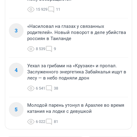
15 929
11
«Насиловал на глазах у связанных
3
родителей». Новый поворот в деле убийства
россиян в Таиланде
8 539
9
Уехал за грибами на «Крузаке» и пропал.
4
Заслуженного энергетика Забайкалья ищут в
лесу — в небо подняли дрон
6 541
38
Молодой парень утонул в Арахлее во время
5
катания на лодке с девушкой
6 022
81