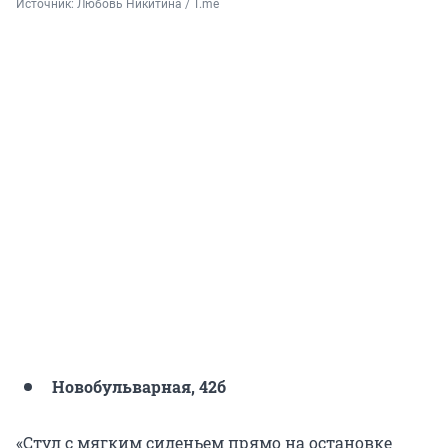
Источник: 
Любовь Никитина / T.me
Новобульварная, 42б
«Стул с мягким сиденьем прямо на остановке