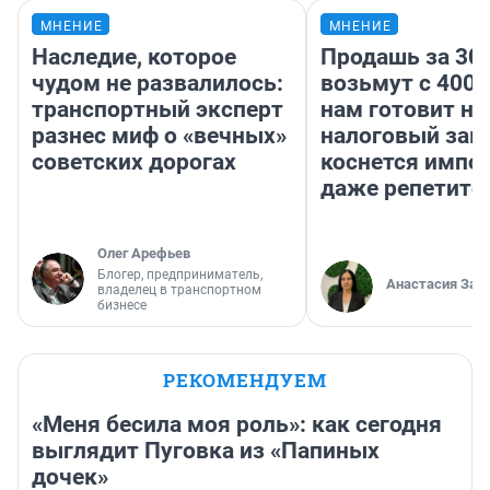
МНЕНИЕ
МНЕНИЕ
Наследие, которое
Продашь за 300
чудом не развалилось:
возьмут с 4000
транспортный эксперт
нам готовит н
разнес миф о «вечных»
налоговый зако
советских дорогах
коснется импор
даже репетито
Олег Арефьев
Блогер, предприниматель,
Анастасия Зав
владелец в транспортном
бизнесе
РЕКОМЕНДУЕМ
«Меня бесила моя роль»: как сегодня
выглядит Пуговка из «Папиных
дочек»