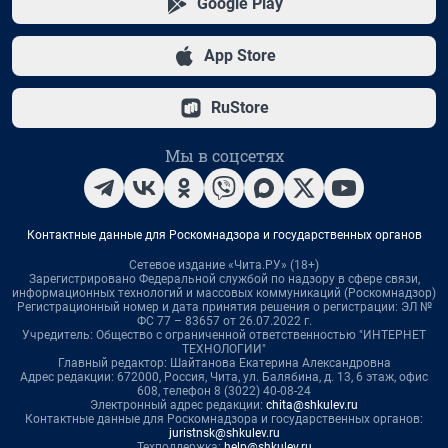
Google Play
App Store
RuStore
Мы в соцсетях
Контактные данные для Роскомнадзора и государственных органов
Сетевое издание «Чита.РУ» (18+)
Зарегистрировано Федеральной службой по надзору в сфере связи,
информационных технологий и массовых коммуникаций (Роскомнадзор)
Регистрационный номер и дата принятия решения о регистрации: ЭЛ №
ФС 77 – 83657 от 26.07.2022 г.
Учредитель: Общество с ограниченной ответственностью "ИНТЕРНЕТ
ТЕХНОЛОГИИ"
Главный редактор: Шайтанова Екатерина Александровна
Адрес редакции: 672000, Россия, Чита, ул. Балябина, д. 13, 6 этаж, офис
608, телефон 8 (3022) 40-08-24
Электронный адрес редакции:
chita@shkulev.ru
Контактные данные для Роскомнадзора и государственных органов:
juristnsk@shkulev.ru
Техподдержка:
help@shkulev.ru