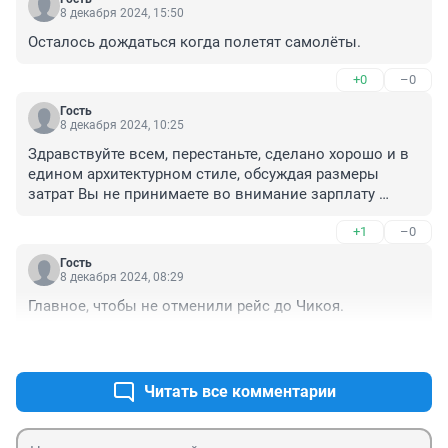
8 декабря 2024, 15:50
Осталось дождаться когда полетят самолёты.
+0
–0
Гость
8 декабря 2024, 10:25
Здравствуйте всем, перестаньте, сделано хорошо и в 
едином архитектурном стиле, обсуждая размеры 
затрат Вы не принимаете во внимание зарплату 
рабочих осуществлявших строительство,может быть 
+1
–0
но это не точно, строительные материалы которые 
вы видны глазу и стоят один миллион,но скорее 
Гость
всего стоят дороже.

8 декабря 2024, 08:29
Зато теперь есть у людей место где можно в 
Главное, чтобы не отменили рейс до Чикоя.
ожидании самолёта укрыться от ненастья, а в 
поселке появилось красивое здание.

+1
–0
Для примера возьмите строительство моста через 
реку Жерейка в Чите в районе ЧЭСа 

Читать все комментарии
по слухам сумма затрат равна 70миллионов рублей 
,вот только моста до сих пор нет, строительство 
моста ведётся третий год.