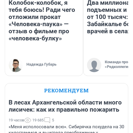
Колобок-колобок, я
Два миллиона
тебя боюсь! Ради чего
подъемных и з
отложили прокат
от 100 тысяч: 
«Человека-паука» —
Забайкалье бор
отзыв о фильме про
врачей в селах
«человека-булку»
Команда проек
Надежда Губарь
«Редколлегия»
РЕКОМЕНДУЕМ
В лесах Архангельской области много
лисичек: как их правильно пожарить
19 часов
19 685
5
«Меня исполосовали всю». Сибирячка похудела на 30
килограммов и выиграла преображение у