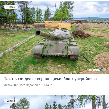
1 из 5
Так выглядел сквер во время благоустройства
Источник: 
Олег Федоров / CHITA.RU
2 из 5