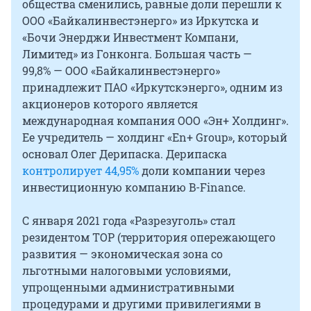
общества сменились, равные доли перешли к
ООО «Байкалинвестэнерго» из Иркутска и
«Бочи Энерджи Инвестмент Компани,
Лимитед» из Гонконга. Большая часть —
99,8% — ООО «Байкалинвестэнерго»
принадлежит ПАО «Иркутскэнерго», одним из
акционеров которого является
международная компания ООО «Эн+ Холдинг».
Ее учредитель — холдинг «En+ Group», который
основал Олег Дерипаска. Дерипаска
контролирует 44,95%
доли компании через
инвестиционную компанию B-Finance.
С января 2021 года «Разрезуголь» стал
резидентом ТОР (территория опережающего
развития — экономическая зона со
льготными налоговыми условиями,
упрощенными административными
процедурами и другими привилегиями в