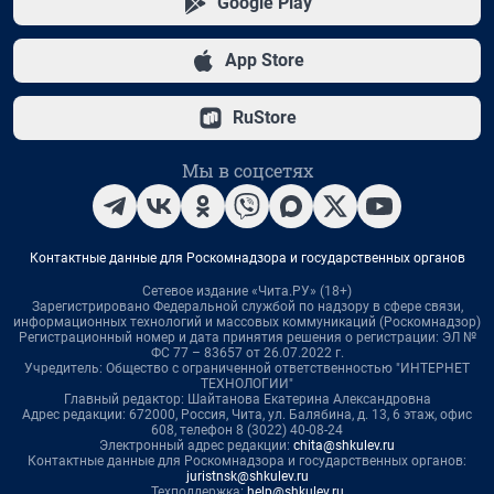
Google Play
App Store
RuStore
Мы в соцсетях
Контактные данные для Роскомнадзора и государственных органов
Сетевое издание «Чита.РУ» (18+)
Зарегистрировано Федеральной службой по надзору в сфере связи,
информационных технологий и массовых коммуникаций (Роскомнадзор)
Регистрационный номер и дата принятия решения о регистрации: ЭЛ №
ФС 77 – 83657 от 26.07.2022 г.
Учредитель: Общество с ограниченной ответственностью "ИНТЕРНЕТ
ТЕХНОЛОГИИ"
Главный редактор: Шайтанова Екатерина Александровна
Адрес редакции: 672000, Россия, Чита, ул. Балябина, д. 13, 6 этаж, офис
608, телефон 8 (3022) 40-08-24
Электронный адрес редакции:
chita@shkulev.ru
Контактные данные для Роскомнадзора и государственных органов:
juristnsk@shkulev.ru
Техподдержка:
help@shkulev.ru