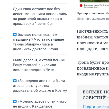
Один клик оставит вас без
денег: мошенники нацелились
Примеры элементов б
на родителей школьников в
Источник: 
скриншот и
преддверии 1 сентября
Протяженность 
Больше политики, чем
щебнем, частич
медицины? Что за ковидные
протяжении мар
тайны обнаружились в
площадки, наст
дневниках доктора Фаучи
Были деревья, а стали пеньки.
Тропа будет пр
Рощу тополей выкосили
посвященные ка
возле колледжа в Чите
входные группы 
«За неделю две ночи были
страшные»: туристка
рассказала об отдыхе в Крыму
БОЛЬШЕ НО
СОБЫТИЙ —
«Молоко здесь почти никто
Подпишитесь,
не видит». Как делают