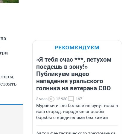
ана
а
РЕКОМЕНДУЕМ
три
«Я тебя счас ***, петухом
поедешь в зону!»
Публикуем видео
стеры,
нападения уральского
 стоять
гопника на ветерана СВО
3 часа
12 930
167
Муравьи и тля больше не сунут носа в
ваш огород: народные способы
борьбы с вредителями без химии
Автор фантастического трехтомника