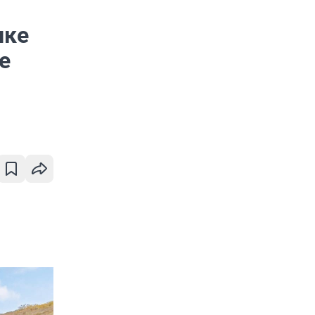
пке
е