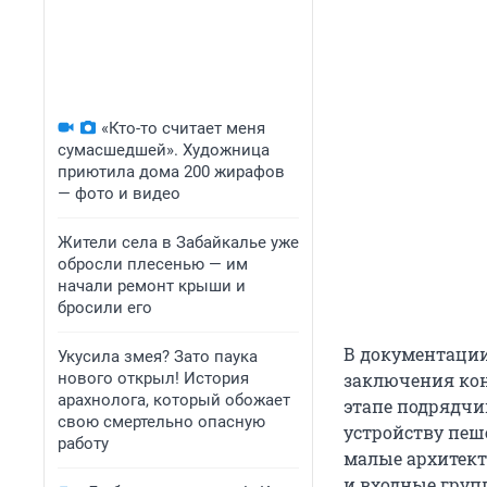
«Кто-то считает меня
сумасшедшей». Художница
приютила дома 200 жирафов
— фото и видео
Жители села в Забайкалье уже
обросли плесенью — им
начали ремонт крыши и
бросили его
В документации
Укусила змея? Зато паука
нового открыл! История
заключения ко
арахнолога, который обожает
этапе подрядчи
свою смертельно опасную
устройству пеш
работу
малые архитект
и входные груп