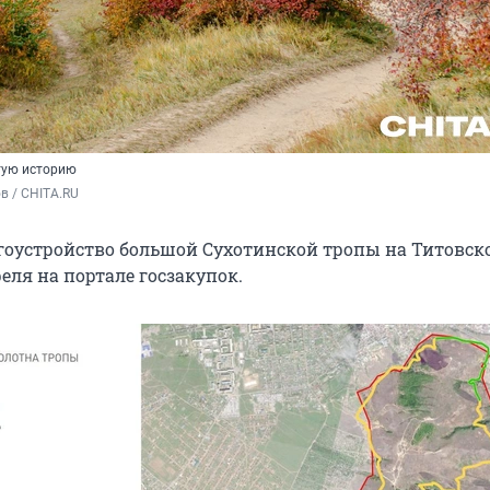
тую историю
в / CHITA.RU
гоустройство большой Сухотинской тропы на Титовск
реля
на портале госзакупок.