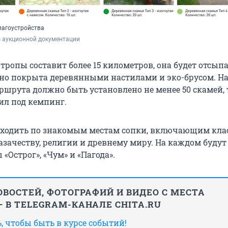
лагоустройства
з аукционной документации
тропы составит более 15 километров, она будет отсып
но покрыта деревянными настилами и эко-брусом. Н
шрута должно быть установлено не менее 50 скамей, 
ил под кемпинг.
оходить по знакомым местам сопки, включающим кла
зачеству, религии и древнему миру. На каждом будут
«Острог», «Чум» и «Пагода».
ВОСТЕЙ, ФОТОГРАФИЙ И ВИДЕО С МЕСТА
 В TELEGRAM-КАНАЛЕ CHITA.RU
 чтобы быть в курсе событий!