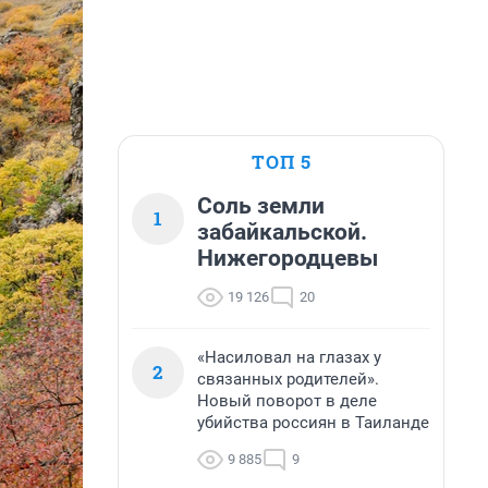
ТОП 5
Соль земли
1
забайкальской.
Нижегородцевы
19 126
20
«Насиловал на глазах у
2
связанных родителей».
Новый поворот в деле
убийства россиян в Таиланде
9 885
9