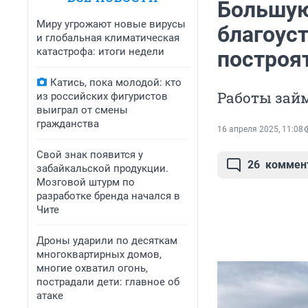
Большую
Миру угрожают новые вирусы
благоуст
и глобальная климатическая
катастрофа: итоги недели
построя
Катись, пока молодой: кто
Работы займ
из российских фигуристов
выиграл от смены
гражданства
16 апреля 2025, 11:08
Свой знак появится у
26
коммен
забайкальской продукции.
Мозговой штурм по
разработке бренда начался в
Чите
Дроны ударили по десяткам
многоквартирных домов,
многие охватил огонь,
пострадали дети: главное об
атаке