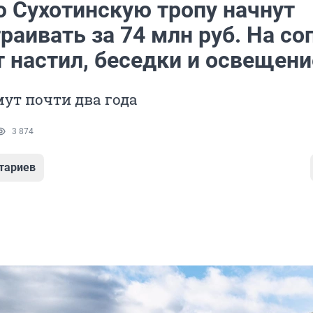
 Сухотинскую тропу начнут
раивать за 74 млн руб. На со
т настил, беседки и освещени
ут почти два года
3 874
тариев