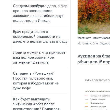
Следком возбудил дело, а мэр
провела внеплановое
заседание из-за гибели двух
подростков в Ингоде
Врач предупредил о
смертельной опасности на
Местность имеет бога
даче: что нельзя делать в саду
Источник: 
Олег Федоро
Ловите момент: что принесет
Аукцион на бла
вам полное солнечное
объявили
15 ап
затмение 12 августа
Сыграем в «Ромашку»?
Простая головоломка,
которая взбодрит мозг не
хуже кофе
Как будет выглядеть
Читинский Арбат после
реконструкции? Появился