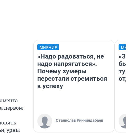
МНЕНИЕ
МНЕНИ
«Надо радоваться, не
«За н
надо напрягаться».
были 
Почему зумеры
турис
перестали стремиться
отдых
к успеху
момента
На первом
Станислав Ринчиндабаев
новить
и, урны