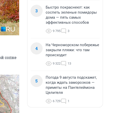
Быстро покраснеют: как
3
соспеть зеленые помидоры
дома — пять самых
эффективных способов
9 795
3
На Черноморском побережье
4
закрыли пляжи: что там
происходит
ой сопке
9 322
13
Погода 9 августа подскажет,
5
когда ждать заморозков —
приметы на Пантелеймона
Целителя
6 729
1