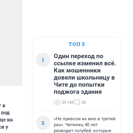
ТОП 5
Один переход по
1
ссылке изменил всё.
Как мошенники
довели школьницу в
Чите до попытки
поджога здания
25 143
52
 в
 под
«Не привози их мне в третий
це на
2
раз». Читинец 40 лет
ся у
разводит голубей, которые