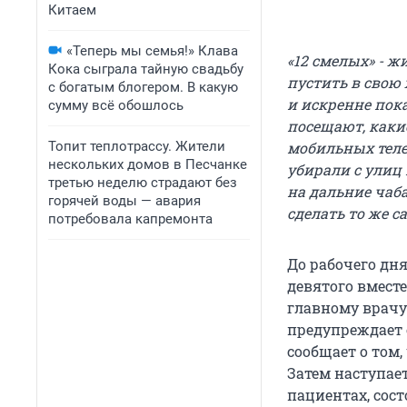
Китаем
«Теперь мы семья!» Клава
«12 смелых» - 
Кока сыграла тайную свадьбу
пустить в свою
с богатым блогером. В какую
и искренне пока
сумму всё обошлось
посещают, каки
Топит теплотрассу. Жители
мобильных теле
нескольких домов в Песчанке
убирали с улиц
третью неделю страдают без
на дальние чаб
горячей воды — авария
сделать то же с
потребовала капремонта
До рабочего дня
девятого вместе
главному врачу.
предупреждает 
сообщает о том,
Затем наступае
пациентах, сос