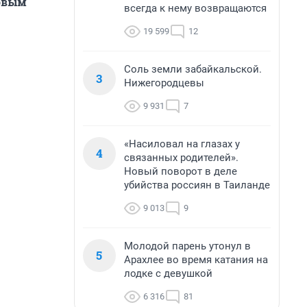
говым
всегда к нему возвращаются
19 599
12
Соль земли забайкальской.
3
Нижегородцевы
9 931
7
«Насиловал на глазах у
4
связанных родителей».
Новый поворот в деле
убийства россиян в Таиланде
9 013
9
Молодой парень утонул в
5
Арахлее во время катания на
лодке с девушкой
6 316
81