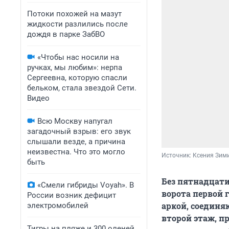
Потоки похожей на мазут
жидкости разлились после
дождя в парке ЗабВО
«Чтобы нас носили на
ручках, мы любим»: нерпа
Сергеевна, которую спасли
бельком, стала звездой Сети.
Видео
Всю Москву напугал
загадочный взрыв: его звук
слышали везде, а причина
неизвестна. Что это могло
Источник: 
Ксения Зим
быть
Без пятнадцат
«Смели гибриды Voyah». В
ворота первой 
России возник дефицит
аркой, соединя
электромобилей
второй этаж, п
Тигры на пляже и 300 оленей