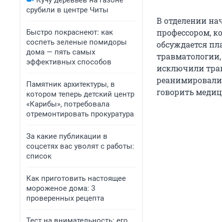
Кучу деревьев на газоне
срубили в центре Читы
В отделении нач
профессором, к
Быстро покраснеют: как
соспеть зеленые помидоры
обсуждается пл
дома — пять самых
травматологии,
эффективных способов
исключили трав
реанимировали 
Памятник архитектуры, в
говорить медиц
котором теперь детский центр
«Карибы», потребовала
отремонтировать прокуратура
За какие публикации в
соцсетях вас уволят с работы:
список
Как приготовить настоящее
мороженое дома: 3
проверенных рецепта
Тест на внимательность: его