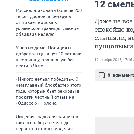
12 смел
Россию атаковали больше 200
тысяч дронов, а Беларусь
Даже не все
стягивает войска к
спокойно ход
украинской границе: главное
об СВО за неделю
слышали, вс
пунцовыми 
Ушла из дома. Полиция и
добровольцы ищут 10-летнюю
школьницу, пропавшую без
10 ноября 2015, 17:16
вести в Чите
9
коммент
«Никого нельзя победить». О
чем главный блокбастер этого
года, который бьет рекорды в
прокате: честный отзыв на
«Одиссею» Нолана
Лицевая гладь для чайников:
гайд от набора петель до
первого готового изделия