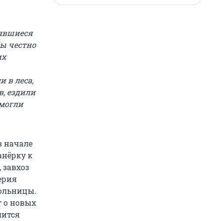
оявшиеся
бы честно
их
 в леса,
в, ездили
смогли
в начале
анёрку к
 завхоз
ерия
больницы.
 о новых
лится