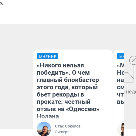
ь
МНЕНИЕ
МНЕНИ
«Никого нельзя
«Мы в
победить». О чем
Нолан
главный блокбастер
настр
этого года, который
смотр
бьет рекорды в
чтобы
прокате: честный
выгля
отзыв на «Одиссею»
Нолана
Стас Соколов
Эксперт