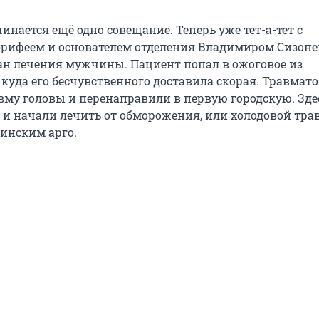
инается ещё одно совещание. Теперь уже тет-а-тет с
орифеем и основателем отделения Владимиром Сизон
ан лечения мужчины. Пациент попал в ожоговое из
 куда его бесчувственного доставила скорая. Травмат
му головы и перенаправили в первую городскую. Здес
и начали лечить от обморожения, или холодовой тра
инским арго.