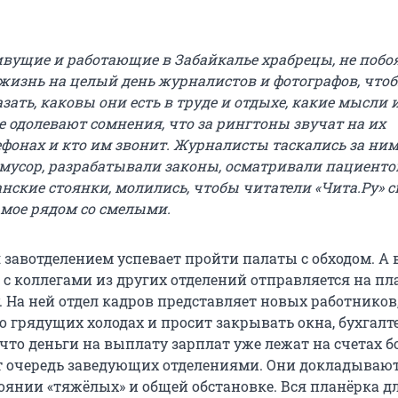
живущие и работающие в Забайкалье храбрецы, не поб
 жизнь на целый день журналистов и фотографов, что
зать, каковы они есть в труде и отдыхе, какие мысли 
е одолевают сомнения, что за рингтоны звучат на их
фонах и кто им звонит. Журналисты таскались за ними
 мусор, разрабатывали законы, осматривали пациенто
анские стоянки, молились, чтобы читатели «Чита.Ру» 
амое рядом со смелыми.
 завотделением успевает пройти палаты с обходом. А 
 с коллегами из других отделений отправляется на пл
 На ней отдел кадров представляет новых работников,
о грядущих холодах и просит закрывать окна, бухгалт
 что деньги на выплату зарплат уже лежат на счетах 
т очередь заведующих отделениями. Они докладывают
тоянии «тяжёлых» и общей обстановке. Вся планёрка д