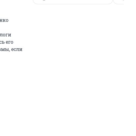
енко
ологи
ь его
вмы, если