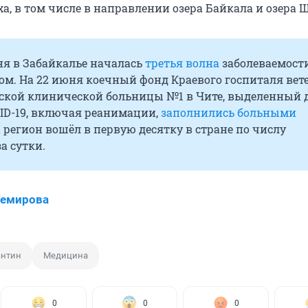
а, в том числе в направлении озера Байкала и озера 
ня в Забайкалье началась
третья волна
заболеваемост
ом. На 22 июня коечный фонд Краевого госпиталя вет
дской клинической больницы №1 в Чите, выделенный 
ID-19, включая реанимации,
заполнились больными
 регион вошёл в первую десятку в стране по числу
а сутки.
Темирова
антин
Медицина
0
0
0