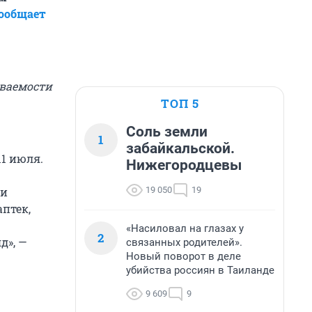
ообщает
еваемости
ТОП 5
Соль земли
1
забайкальской.
11 июля.
Нижегородцевы
19 050
19
 и
птек,
«Насиловал на глазах у
2
д», —
связанных родителей».
Новый поворот в деле
убийства россиян в Таиланде
9 609
9