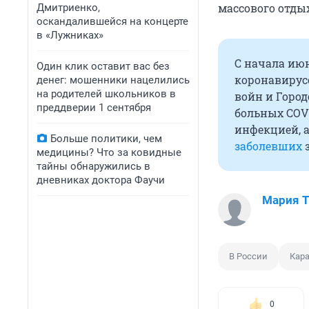
массового отдых
Дмитриенко,
оскандалившейся на концерте
в «Лужниках»
С начала ию
Один клик оставит вас без
коронавирус
денег: мошенники нацелились
на родителей школьников в
войн и Горо
преддверии 1 сентября
больных COV
инфекцией, а
Больше политики, чем
заболевших
з
медицины? Что за ковидные
тайны обнаружились в
дневниках доктора Фаучи
Мария 
В России
Кар
0