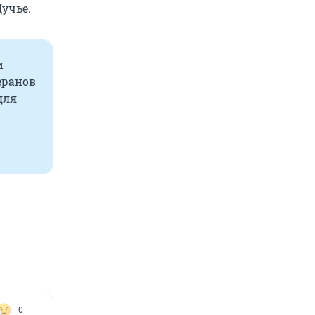
Щучье.
и
еранов
для
0