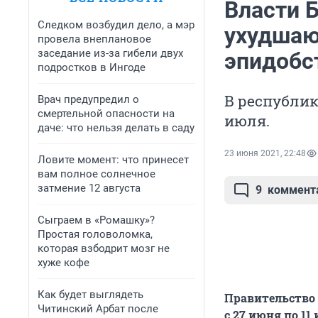
Власти Б
Следком возбудил дело, а мэр
ухудшаю
провела внеплановое
заседание из-за гибели двух
эпидобс
подростков в Ингоде
В республик
Врач предупредил о
смертельной опасности на
июля.
даче: что нельзя делать в саду
23 июня 2021, 22:48
Ловите момент: что принесет
вам полное солнечное
затмение 12 августа
9
коммент
Сыграем в «Ромашку»?
Простая головоломка,
которая взбодрит мозг не
хуже кофе
Как будет выглядеть
Правительство
Читинский Арбат после
с 27 июня по 1