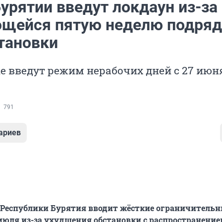
урятии введут локдаун из-за
щейся пятую неделю подряд
тановки
е введут режим нерабочих дней с 27 июня
791
ариев
 Республики Бурятия вводит жёсткие ограничитель
1 июля из-за ухудшения обстановки с распространени