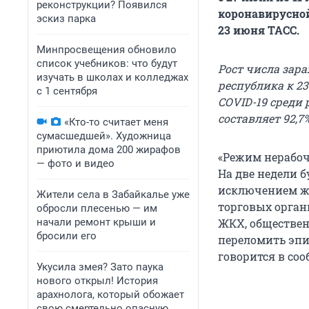
реконструкции? Появился
коронавирусно
эскиз парка
23 июня ТАСС.
Минпросвещения обновило
список учебников: что будут
Рост числа зар
изучать в школах и колледжах
республика к 2
с 1 сентября
COVID-19 среди 
составляет 92,7%
«Кто-то считает меня
сумасшедшей». Художница
приютила дома 200 жирафов
«Режим нерабочи
— фото и видео
На две недели б
исключением ж
Жители села в Забайкалье уже
торговых орган
обросли плесенью — им
начали ремонт крыши и
ЖКХ, обществен
бросили его
переломить эпи
говорится в со
Укусила змея? Зато паука
нового открыл! История
арахнолога, который обожает
свою смертельно опасную