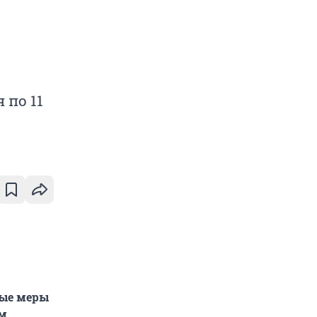
 по 11
ные меры
ем