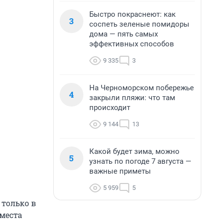
Быстро покраснеют: как
3
соспеть зеленые помидоры
дома — пять самых
эффективных способов
9 335
3
На Черноморском побережье
4
закрыли пляжи: что там
происходит
9 144
13
Какой будет зима, можно
5
узнать по погоде 7 августа —
важные приметы
5 959
5
 только в
места